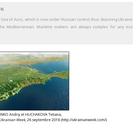
8)
e Sea of Azov, which is now under Russian control, thus depriving Ukraine
the Mediterranean. Maritime matters are always complex for any esse
ENKO Andriy et HUCHAKOVA Tetiana,
Ukrainian Week
, 26 septembre 2018 (http://ukrainianweek.com/).