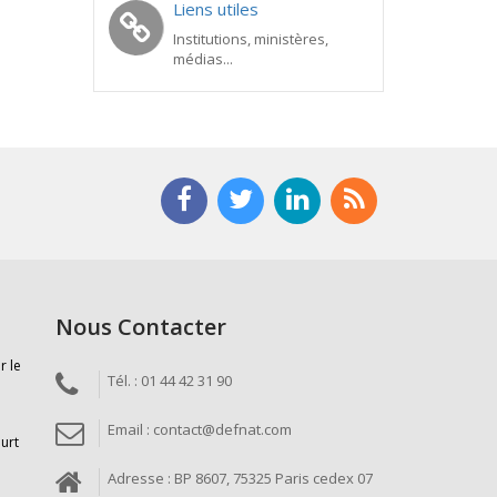
Liens utiles
Institutions, ministères,
médias...
Nous Contacter
r le
Tél. : 01 44 42 31 90
Email : contact@defnat.com
ourt
Adresse : BP 8607, 75325 Paris cedex 07