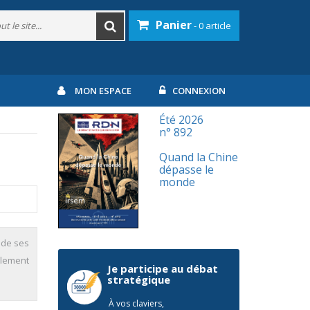
Panier
- 0 article
MON ESPACE
CONNEXION
Été 2026
n° 892
Quand la Chine
dépasse le
monde
 de ses
llement
Je participe au débat
stratégique
À vos claviers,