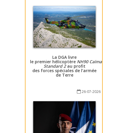
La DGA livre
le premier hélicoptère
NH90 Caïman
Standard 2
au profit
des forces spéciales de l’armée
de Terre
26-07-2026