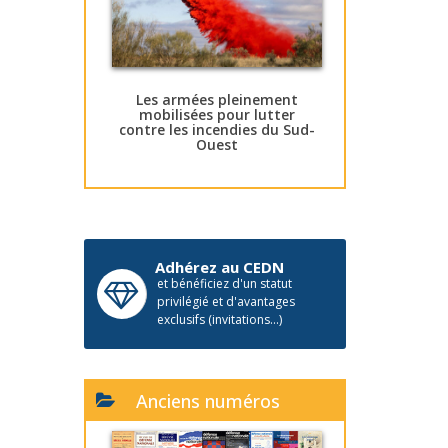
Les armées pleinement
mobilisées pour lutter
contre les incendies du Sud-
Ouest
Adhérez au CEDN
et bénéficiez d'un statut
privilégié et d'avantages
exclusifs (invitations...)
Anciens numéros