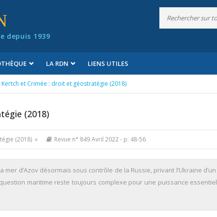
N
e depuis 1939
IOTHÈQUE
LA RDN
LIENS UTILES
 Kertch et Crimée : droit et géostratégie (2018)
atégie (2018)
atégie (2018) »
Revue n° 849 Avril 2022
- p. 48-56
a mer d’Azov désormais sous contrôle de la Russie, privant l’Ukraine d’un
a question maritime reste toujours complexe pour une puissance essentie