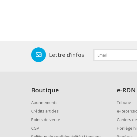
Lettre d'infos
Boutique
e
-RDN
Abonnements
Tribune
Crédits articles
e-Recensi
Points de vente
Cahiers de
CGV
Florilège h
Politique de confidentialité / Mentions
Repères