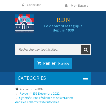
Panneau de gestion des cookies
Connexion
Mon Espace
RDN
Le débat stratégique
depuis 1939
Panier
- 0 article
Accueil
e-RDN
Revue n° 855 Décembre 2022
Cybersécurité, résilience et souveraineté
dans les collectivités territoriales