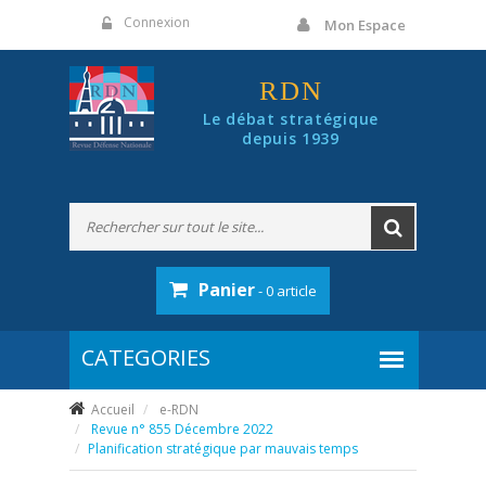
Panneau de gestion des cookies
Connexion
Mon Espace
RDN
Le débat stratégique
depuis 1939
Panier
- 0 article
Accueil
e-RDN
Revue n° 855 Décembre 2022
Planification stratégique par mauvais temps