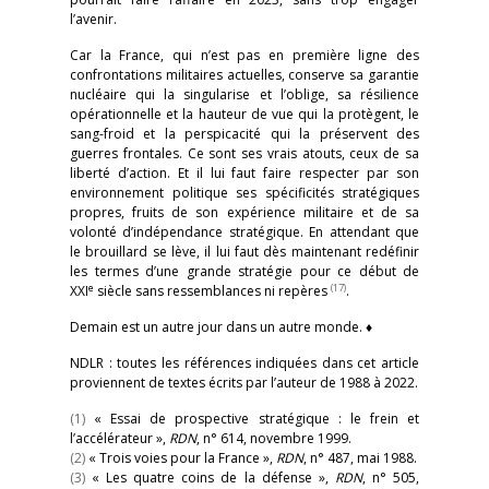
l’avenir.
Car la France, qui n’est pas en première ligne des
confrontations militaires actuelles, conserve sa garantie
nucléaire qui la singularise et l’oblige, sa résilience
opérationnelle et la hauteur de vue qui la protègent, le
sang-froid et la perspicacité qui la préservent des
guerres frontales. Ce sont ses vrais atouts, ceux de sa
liberté d’action. Et il lui faut faire respecter par son
environnement politique ses spécificités stratégiques
propres, fruits de son expérience militaire et de sa
volonté d’indépendance stratégique. En attendant que
le brouillard se lève, il lui faut dès maintenant redéfinir
les termes d’une grande stratégie pour ce début de
e
(17)
XXI
siècle sans ressemblances ni repères
.
Demain est un autre jour dans un autre monde. ♦
NDLR : toutes les références indiquées dans cet article
proviennent de textes écrits par l’auteur de 1988 à 2022.
(1)
« Essai de prospective stratégique : le frein et
l’accélérateur »,
RDN
, n° 614, novembre 1999.
(2)
« Trois voies pour la France »,
RDN
, n° 487, mai 1988.
(3)
« Les quatre coins de la défense »,
RDN
, n° 505,