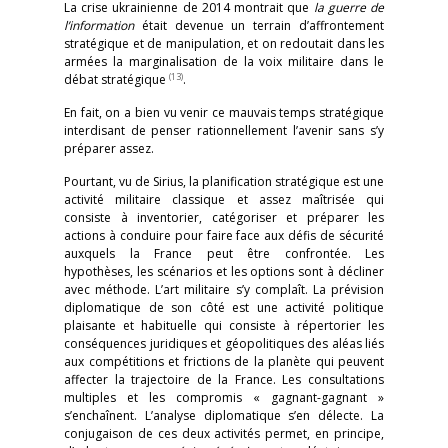
La crise ukrainienne de 2014 montrait que
la guerre de
l’information
était devenue un terrain d’affrontement
stratégique et de manipulation, et on redoutait dans les
armées la marginalisation de la voix militaire dans le
(13)
débat stratégique
.
En fait, on a bien vu venir ce mauvais temps stratégique
interdisant de penser rationnellement l’avenir sans s’y
préparer assez.
Pourtant, vu de Sirius, la planification stratégique est une
activité militaire classique et assez maîtrisée qui
consiste à inventorier, catégoriser et préparer les
actions à conduire pour faire face aux défis de sécurité
auxquels la France peut être confrontée. Les
hypothèses, les scénarios et les options sont à décliner
avec méthode. L’art militaire s’y complaît. La prévision
diplomatique de son côté est une activité politique
plaisante et habituelle qui consiste à répertorier les
conséquences juridiques et géopolitiques des aléas liés
aux compétitions et frictions de la planète qui peuvent
affecter la trajectoire de la France. Les consultations
multiples et les compromis « gagnant-gagnant »
s’enchaînent. L’analyse diplomatique s’en délecte. La
conjugaison de ces deux activités permet, en principe,