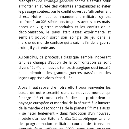
d’adopter
une stratégie générale
contre aléatoire pour
affronter en sûreté des volontés antagonistes et éviter
le passage coûteux par le conflit ouvert et l’affrontement
direct. Notre haut commandement militaire s’y est
e
confronté au XX
siècle pas toujours avec succès mais,
après deux guerres mondiales et les conflits de la
décolonisation, le pays était assez expérimenté et
semblait pouvoir sortir son épingle du jeu dans la
marche du monde confuse qui a suivi la fin de la guerre
froide, il y a trente ans.
Aujourd’hui, ce processus classique semble inopérant
tant les champs d’action de la confrontation se sont
(14)
diversifiés
, le mauvais temps stratégique s’est installé
et la mémoire des grandes guerres passées et des
leçons apprises alors s’est diluée.
Alors il faut reprendre notre effort pour réinventer les
bases de notre sécurité dans ce nouveau monde qui
(15)
émerge
et pour cela étudier en profondeur le
paysage européen et mondial de la sécurité à la lumière
(16)
de la marche désordonnée de la planète
, mais aussi
« se hâter lentement » dans l’adoption d’un nouveau
modèle d’armée. Évitons
la fébrilité stratégique
. Une loi
de programmation militaire courte, de transition,
pourrait faire l’affaire en 2023, sans trop engager