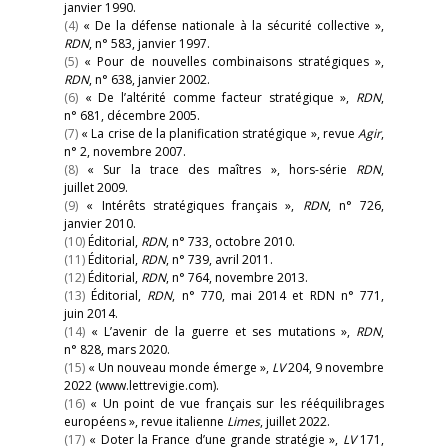
janvier 1990.
(4)
« De la défense nationale à la sécurité collective »,
RDN
, n° 583, janvier 1997.
(5)
« Pour de nouvelles combinaisons stratégiques »,
RDN
, n° 638, janvier 2002.
(6)
« De l’altérité comme facteur stratégique »,
RDN
,
n° 681, décembre 2005.
(7)
« La crise de la planification stratégique », revue
Agir
,
n° 2, novembre 2007.
(8)
« Sur la trace des maîtres », hors-série
RDN
,
juillet 2009.
(9)
« Intérêts stratégiques français »,
RDN
, n° 726,
janvier 2010.
(10)
Éditorial,
RDN
, n° 733, octobre 2010.
(11)
Éditorial,
RDN
, n° 739, avril 2011.
(12)
Éditorial,
RDN
, n° 764, novembre 2013.
(13)
Éditorial,
RDN
, n° 770, mai 2014 et RDN n° 771,
juin 2014.
(14)
« L’avenir de la guerre et ses mutations »,
RDN
,
n° 828, mars 2020.
(15)
« Un nouveau monde émerge »,
LV
204, 9 novembre
2022 (www.lettrevigie.com).
(16)
« Un point de vue français sur les rééquilibrages
européens », revue italienne
Limes
, juillet 2022.
(17)
« Doter la France d’une grande stratégie »,
LV
171,