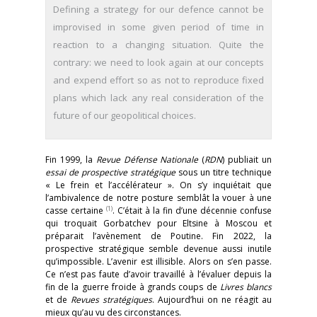
Defining a strategy for our defence cannot be
improvised in some given period of time in
reaction to a changing situation. Quite the
contrary: we need to look again at our concepts
and expend effort so as not to reproduce fixed
plans which lack any real consideration of the
future of our geopolitical choices.
Fin 1999, la
Revue Défense Nationale
(
RDN
) publiait un
essai de prospective stratégique
sous un titre technique
« Le frein et l’accélérateur ». On s’y inquiétait que
l’ambivalence de notre posture semblât la vouer à une
(1)
casse certaine
. C’était à la fin d’une décennie confuse
qui troquait Gorbatchev pour Eltsine à Moscou et
préparait l’avènement de Poutine. Fin 2022, la
prospective stratégique semble devenue aussi inutile
qu’impossible. L’avenir est illisible. Alors on s’en passe.
Ce n’est pas faute d’avoir travaillé à l’évaluer depuis la
fin de la guerre froide à grands coups de
Livres blancs
et de
Revues stratégiques
. Aujourd’hui on ne réagit au
mieux qu’au vu des circonstances.