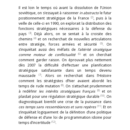
Il est loin le temps où avant la dissolution de l’Union
soviétique, on s’essayait à raisonner
in abstracto
le futur
(2)
positionnement stratégique de la France
, puis à la
veille de celle-ci en 1990, on explorait la distribution des
fonctions stratégiques nécessaires à la défense du
(3)
pays
. Déjà alors, on se sentait à la croisée des
(4)
chemins
et on recherchait de nouvelles articulations
(5)
entre stratégie, forces armées et sécurité
. On
s’inquiétait aussi des méfaits de
l’altérité stratégique
(6)
comme moteur de conflictualité
et on cherchait
comment garder raison. On éprouvait plus nettement
dès 2007 la difficulté d’effectuer une planification
stratégique satisfaisante dans un temps devenu
(7)
maussade
. Alors on recherchait dans l’Histoire
comment les stratégistes d’hier avaient abordé les
(8)
temps de rude mutation
. On s’attachait prudemment
(9)
à redéfinir
les intérêts stratégiques français
et on
(10)
plaidait pour une régulation stratégique durable
. On
diagnostiquait bientôt une crise de la puissance dans
(11)
ces temps sans ressemblances et sans repères
. Et on
s’inquiétait logiquement de la définition d’une politique
de défense et d’une loi de programmation idoine pour
(12)
temps d’incertitude
.