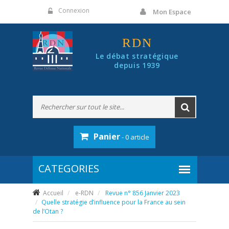
Panneau de gestion des cookies
Connexion
Mon Espace
RDN
Le débat stratégique
depuis 1939
Panier
- 0 article
Accueil
e-RDN
Revue n° 856 Janvier 2023
Quelle stratégie d’influence pour la France au sein
de l’Otan ?