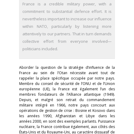
France is a credible military power, with a
commitment to substantial defence effort. It is
nevertheless important to increase our influence
within NATO, particularly by listening more
attentively to our partners. That in turn demands
collective effort from everyone involved—
politicians included.
Aborder la question de la stratégie d’influence de la
France au sein de l’Otan nécessite avant tout de
rappeler la place spécifique occupée par notre pays.
Membre du conseil de sécurité de l’ONU et de l’Union
européenne (UE), la France est également l’un des
membres fondateurs de l’Alliance atlantique (1949).
Depuis, et malgré son retrait du commandement
militaire intégré en 1966, notre pays concourt aux
opérations de gestion de crise : Bosnie et Kosovo dans
les années 1990, Afghanistan et Libye dans les
années 2000, en sont des exemples parlants. Puissance
nucléaire, la France contribue également, aux côtés des
États-Unis et du Royaume-Uni, au caractère dissuasif de