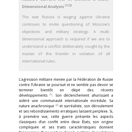
(1/2)
Dimensional Analysis
The war Russia is waging against Ukraine
continues to invite questioning of Moscow’s
objectives and military strategy. A multi-
dimensional approach is required if we are to
understand a conflict deliberately sought by the
master of the Kremlin in violation of all
international rules.
L’agression militaire menée par la Fédération de Russie
contre l’Ukraine se poursuit et ne semble pas devoir se
terminer bientôt en dépit des récents
(1)
développements
. Son déclenchement ahurissant a
sidéré une communauté internationale incrédule. Sa
(2)
nature anachronique
et surréaliste, son déroulement
et ses rebondissements erratiques laissent perplexe. Si,
à première vue, cette guerre présente les aspects
classiques d’un conflit entre deux États, son origine
compliquée et ses traits caractéristiques donnent