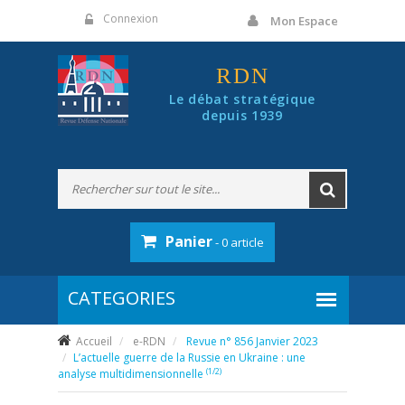
Panneau de gestion des cookies
Connexion
Mon Espace
RDN
Le débat stratégique
depuis 1939
Panier
- 0 article
Accueil
e-RDN
Revue n° 856 Janvier 2023
L’actuelle guerre de la Russie en Ukraine : une
(1/2)
analyse multidimensionnelle