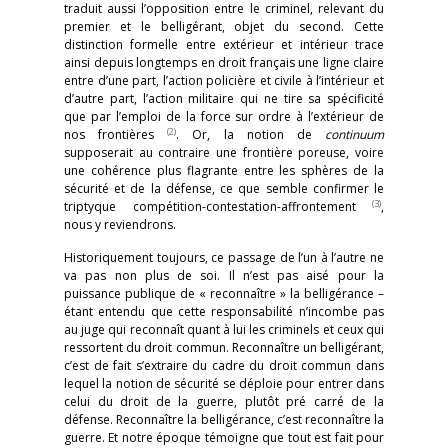
traduit aussi l’opposition entre le criminel, relevant du
premier et le belligérant, objet du second. Cette
distinction formelle entre extérieur et intérieur trace
ainsi depuis longtemps en droit français une ligne claire
entre d’une part, l’action policière et civile à l’intérieur et
d’autre part, l’action militaire qui ne tire sa spécificité
que par l’emploi de la force sur ordre à l’extérieur de
(2)
nos frontières
. Or, la notion de
continuum
supposerait au contraire une frontière poreuse, voire
une cohérence plus flagrante entre les sphères de la
sécurité et de la défense, ce que semble confirmer le
(3)
triptyque compétition-contestation-affrontement
,
nous y reviendrons.
Historiquement toujours, ce passage de l’un à l’autre ne
va pas non plus de soi. Il n’est pas aisé pour la
puissance publique de « reconnaître » la belligérance –
étant entendu que cette responsabilité n’incombe pas
au juge qui reconnaît quant à lui les criminels et ceux qui
ressortent du droit commun. Reconnaître un belligérant,
c’est de fait s’extraire du cadre du droit commun dans
lequel la notion de sécurité se déploie pour entrer dans
celui du droit de la guerre, plutôt pré carré de la
défense. Reconnaître la belligérance, c’est reconnaître la
guerre. Et notre époque témoigne que tout est fait pour