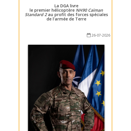
La DGA livre
le premier hélicoptère
NH90 Caïman
Standard 2
au profit des forces spéciales
de l’armée de Terre
26-07-2026