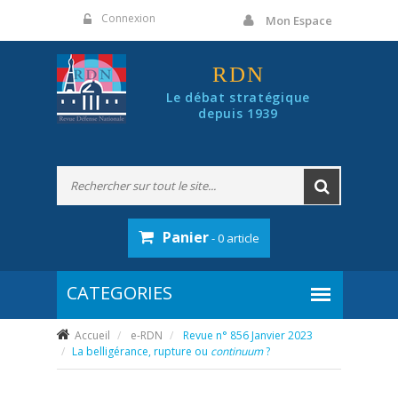
Panneau de gestion des cookies
Connexion
Mon Espace
RDN
Le débat stratégique
depuis 1939
Panier
- 0 article
Accueil
e-RDN
Revue n° 856 Janvier 2023
La belligérance, rupture ou
continuum
?