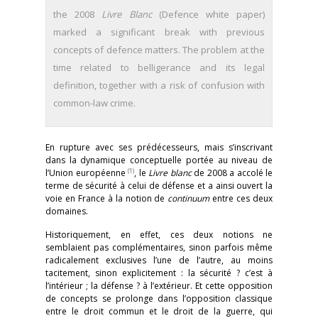
the 2008
Livre Blanc
(Defence white paper)
marked a significant break with previous
concepts of defence matters. The problem at the
time related to belligerance and its legal
definition, together with a risk of confusion with
common-law crime.
En rupture avec ses prédécesseurs, mais s’inscrivant
dans la dynamique conceptuelle portée au niveau de
(1)
l’Union européenne
, le
Livre blanc
de 2008 a accolé le
terme de sécurité à celui de défense et a ainsi ouvert la
voie en France à la notion de
continuum
entre ces deux
domaines.
Historiquement, en effet, ces deux notions ne
semblaient pas complémentaires, sinon parfois même
radicalement exclusives l’une de l’autre, au moins
tacitement, sinon explicitement : la sécurité ? c’est à
l’intérieur ; la défense ? à l’extérieur. Et cette opposition
de concepts se prolonge dans l’opposition classique
entre le droit commun et le droit de la guerre, qui