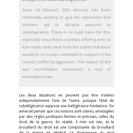
Since 24 February 2022 Moscow has been
continually wanting to give the impression that
Western aid to Ukraine amounts to
cobelligerence. There is no legal basis for this,
especially since those countries offering arms to
Kyiv made quite clear from the outset that there
would be no troops committed in support of the
country suffering aggression. This aspect of the
war nevertheless represents a test of
international law.
Les deux situations ne peuvent pas être traitées
indépendamment l’une de l’autre, puisque l’état de
cobelligérance suppose une belligérance fondatrice. On
aimerait penser que ces notions sont claires, envisagées
par des règles juridiques fermes et précises, celles du
droit de la guerre. En réalité, il n’en est rien, et le
brouillard du droit est une composante du brouillard
de la guerre en général. Le
Dictionnaire du droit