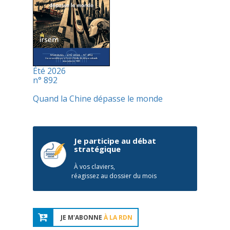
Été 2026
n° 892
Quand la Chine dépasse le monde
Je participe au débat
stratégique
À vos claviers,
réagissez au dossier du mois
JE M'ABONNE
À LA RDN