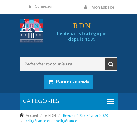
Panneau de gestion des cookies
Connexion
Mon Espace
RDN
Le débat stratégique
depuis 1939
Panier
- 0 article
Accueil
e-RDN
Revue n° 857 Février 2023
Belligérance et cobelligérance