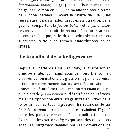
international public
, dirigé par le juriste international
belge Jean Salmon en 2001, ne mentionne pas le terme
de « cobelligérance ». Avant la Charte de l’ONU, les
règles étaient plus simples lorsqu’existait un droit de la
guerre, comportant le
jus ad bellum
et le
jus in bello
,
respectivement le droit de recourir à la force armée,
monopole étatique, et le droit applicable aux actions
guerrières, surtout en termes d’interdictions et de
limites.
Le brouillard de la belligérance
Depuis la Charte de l’ONU en 1945, la guerre est en
principe illicite, du moins sous ce nom. Elle connaît
d’autres dénominations : agression, légitime défense,
action coercitive menée par ou avec l’autorisation du
Conseil de sécurité, voire intervention d’humanité. Il n’y a
plus alors de
jus ad bellum
, ni d’égalité des belligérants,
mais une opposition entre usage licites et illicites de la
force armée, surtout l’agression. En revanche, le
jus
in bello
, devenu droit humanitaire, maintient l’égalité
entre les parties prenantes à un conflit : tous sont
également liés par des règles qui sont des obligations
absolues, largement définies par les Conventions de