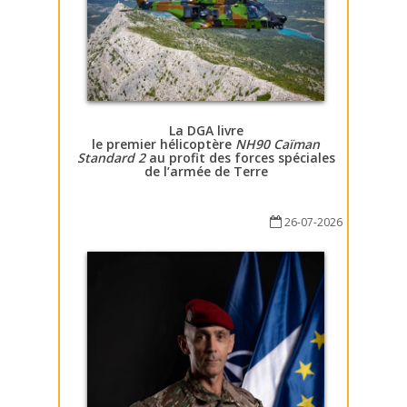
La DGA livre
le premier hélicoptère
NH90 Caïman
Standard 2
au profit des forces spéciales
de l’armée de Terre
26-07-2026