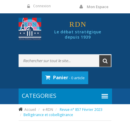
Panneau de gestion des cookies
Connexion
Mon Espace
RDN
Le débat stratégique
depuis 1939
Panier
- 0 article
Accueil
e-RDN
Revue n° 857 Février 2023
Belligérance et cobelligérance