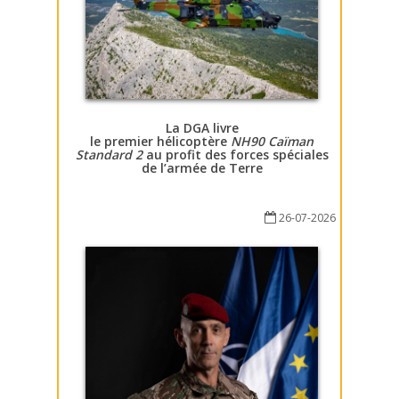
La DGA livre
le premier hélicoptère
NH90 Caïman
Standard 2
au profit des forces spéciales
de l’armée de Terre
26-07-2026