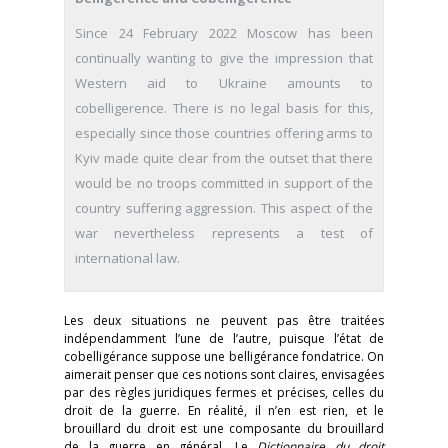
Since 24 February 2022 Moscow has been
continually wanting to give the impression that
Western aid to Ukraine amounts to
cobelligerence. There is no legal basis for this,
especially since those countries offering arms to
Kyiv made quite clear from the outset that there
would be no troops committed in support of the
country suffering aggression. This aspect of the
war nevertheless represents a test of
international law.
Les deux situations ne peuvent pas être traitées
indépendamment l’une de l’autre, puisque l’état de
cobelligérance suppose une belligérance fondatrice. On
aimerait penser que ces notions sont claires, envisagées
par des règles juridiques fermes et précises, celles du
droit de la guerre. En réalité, il n’en est rien, et le
brouillard du droit est une composante du brouillard
de la guerre en général. Le
Dictionnaire du droit