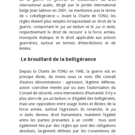
international public
, dirigé par le juriste international
belge Jean Salmon en 2001, ne mentionne pas le terme
de « cobelligérance ». Avant la Charte de l’ONU, les
règles étaient plus simples lorsqu’existait un droit de la
guerre, comportant le
jus ad bellum
et le
jus in bello
,
respectivement le droit de recourir à la force armée,
monopole étatique, et le droit applicable aux actions
guerrières, surtout en termes d’interdictions et de
limites.
Le brouillard de la belligérance
Depuis la Charte de l’ONU en 1945, la guerre est en
principe illicite, du moins sous ce nom. Elle connaît
d’autres dénominations : agression, légitime défense,
action coercitive menée par ou avec l’autorisation du
Conseil de sécurité, voire intervention d’humanité. Il n’y a
plus alors de
jus ad bellum
, ni d’égalité des belligérants,
mais une opposition entre usage licites et illicites de la
force armée, surtout l’agression. En revanche, le
jus
in bello
, devenu droit humanitaire, maintient l’égalité
entre les parties prenantes à un conflit : tous sont
également liés par des règles qui sont des obligations
absolues, largement définies par les Conventions de