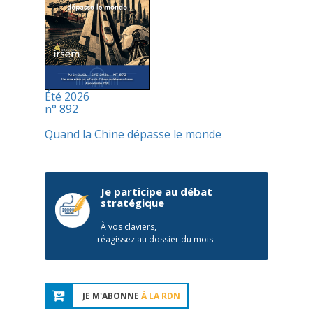
Été 2026
n° 892
Quand la Chine dépasse le monde
Je participe au débat
stratégique
À vos claviers,
réagissez au dossier du mois
JE M'ABONNE
À LA RDN