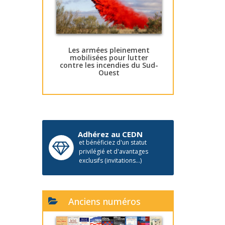
Les armées pleinement
mobilisées pour lutter
contre les incendies du Sud-
Ouest
Adhérez au CEDN
et bénéficiez d'un statut
privilégié et d'avantages
exclusifs (invitations...)
Anciens numéros