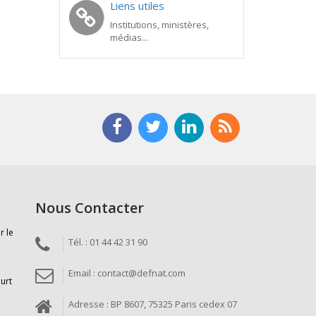
Liens utiles
Institutions, ministères,
médias...
Nous Contacter
r le
Tél. : 01 44 42 31 90
Email : contact@defnat.com
ourt
Adresse : BP 8607, 75325 Paris cedex 07