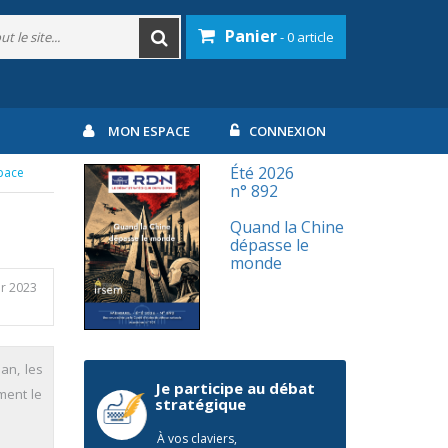
Panier
- 0 article
MON ESPACE
CONNEXION
Été 2026
space
n° 892
Quand la Chine
dépasse le
monde
er 2023
 an, les
Je participe au débat
ment le
stratégique
À vos claviers,