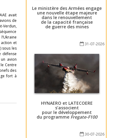
Le ministère des Armées engage
une nouvelle étape majeure
AAE avait
dans le renouvellement
 avions de
de la capacité française
nt-Verdun,
de guerre des mines
onséquence
 l’Ukraine
action et
31-07-2026
 sous les
de défense
 un avion
le Centre
ronefs des
age fort à
HYNAERO et LATECOERE
s’associent
pour le développement
du programme
Fregate-F100
30-07-2026