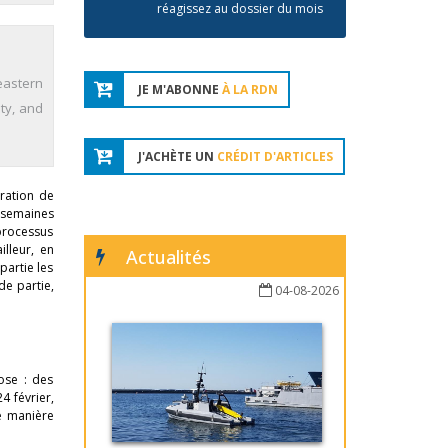
réagissez au dossier du mois
eastern
JE M'ABONNE
À LA RDN
ity, and
J'ACHÈTE UN
CRÉDIT D'ARTICLES
ération de
s semaines
 processus
illeur, en
Actualités
partie les
de partie,
04-08-2026
ose : des
 février,
e manière