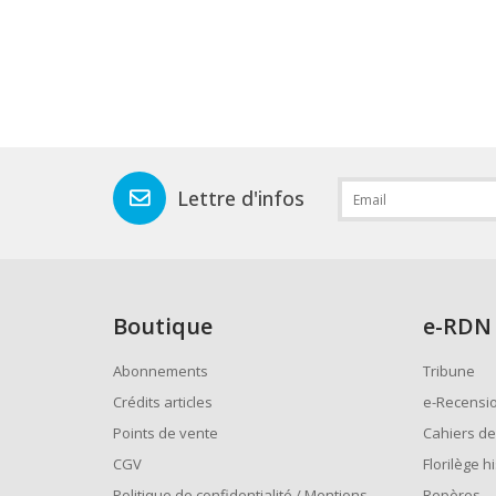
Lettre d'infos
Boutique
e
-RDN
Abonnements
Tribune
Crédits articles
e-Recensi
Points de vente
Cahiers de
CGV
Florilège h
Politique de confidentialité / Mentions
Repères