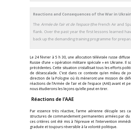
Reactions and Consequences of the War in Ukraine
The
Armée de l’air et de l’espace
(the French Air and Spa
flank. Over the past year the first lessons learned hav
back up the demanding training programme for preparat
Le 24 février à 5 h 30, une allocution télévisée russe diffu
Russie d’une « opération militaire spéciale » en Ukraine. Il s
précédentes. Cette situation cristallisait tous les efforts po
de désescalade. C’est dans ce contexte qu’en milieu de j
direction de la Pologne où ils mèneront une mission de déf
réactions de l’Armée de l’air et de l’espace (AAE) avant et 
nous étudierons les leçons qu’elle peut en tirer.
Réactions de l’AAE
Par essence très réactive, l’arme aérienne décuple ses c
structures de commandement permanentes armées par du pers
ces critères ont été mis à l’épreuve et l’intervention im
graduée et toujours réversible à la volonté politique.