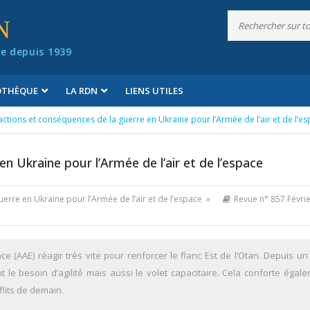
N
e depuis 1939
IOTHÈQUE
LA RDN
LIENS UTILES
actions et conséquences de la guerre en Ukraine pour l’Armée de l’air et de l’e
n Ukraine pour l’Armée de l’air et de l’espace
uerre en Ukraine pour l’Armée de l’air et de l’espace »
Revue n° 857 Févri
ce (AAE) réagir très vite pour renforcer le flanc Est de l’Otan. Depuis un
 le besoin d’agilité mais aussi le volet capacitaire. Cela conforte égale
lits de demain.