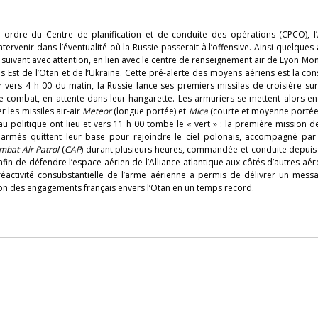
ur ordre du Centre de planification et de conduite des opérations (CPCO), l’
tervenir dans l’éventualité où la Russie passerait à l’offensive. Ainsi quelques
suivant avec attention, en lien avec le centre de renseignement air de Lyon Mo
res Est de l’Otan et de l’Ukraine. Cette pré-alerte des moyens aériens est la c
vers 4 h 00 du matin, la Russie lance ses premiers missiles de croisière sur
 combat, en attente dans leur hangarette. Les armuriers se mettent alors en 
les missiles air-air
Meteor
(longue portée) et
Mica
(courte et moyenne portée)
u politique ont lieu et vers 11 h 00 tombe le « vert » : la première mission 
armés quittent leur base pour rejoindre le ciel polonais, accompagné par
mbat Air Patrol
(
CAP
) durant plusieurs heures, commandée et conduite depuis 
afin de défendre l’espace aérien de l’Alliance atlantique aux côtés d’autres aé
réactivité consubstantielle de l’arme aérienne a permis de délivrer un mess
ion des engagements français envers l’Otan en un temps record.