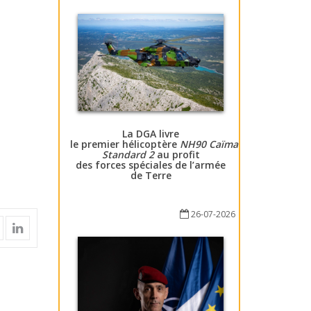
La DGA livre
le premier hélicoptère
NH90 Caïman
Standard 2
au profit
des forces spéciales de l’armée
de Terre
26-07-2026