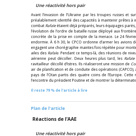
Une réactivité hors pair
Avant l’invasion de l’Ukraine par les troupes russes et s
préalablement identifié des capacités à maintenir prêtes à in
combat
Rafale
étaient déjà préparés, leurs équipages parés, 
l’évolution de l’ordre de bataille russe déployé aux frontiè
concrète de la prise en compte de la menace. Le 24 février 
endormie. À 6 h 30, le CPCO ordonne d’armer les avions de
engagent une chorégraphie maintes fois répétée pour monter 
ailes des
Rafale
. Pendant ce temps-là, des réunions de nivea
aérienne peut décoller. Deux heures plus tard, les
Rafale
ravitailleur décollé d’Istres. Ils réaliseront une mission de
Co
air de planification et de conduite des opérations (CAPCO), 
pays de l’Otan partis des quatre coins de l’Europe. Cette 
l’encontre du président Poutine et de montrer la déterminat
Il reste 79 % de l'article à lire
Plan de l'article
Réactions de l’AAE
Une réactivité hors pair