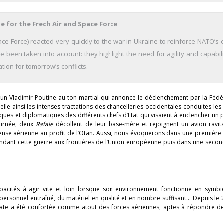
 for the Frech Air and Space Force
ce Force) reacted very quickly to the war in Ukraine to reinforce NATO’s 
e been taken into account: they highlight the need for agility and capabil
ion for tomorrow’s conflicts.
se un Vladimir Poutine au ton martial qui annonce le déclenchement par la Féd
celle ainsi les intenses tractations des chancelleries occidentales conduites le
litiques et diplomatiques des différents chefs d’État qui visaient à enclencher un
ournée, deux
Rafale
décollent de leur base-mère et rejoignent un avion ravita
ense aérienne au profit de l’Otan. Aussi, nous évoquerons dans une première 
pendant cette guerre aux frontières de l’Union européenne puis dans une secon
apacités à agir vite et loin lorsque son environnement fonctionne en symbi
onnel entraîné, du matériel en qualité et en nombre suffisant… Depuis le 24
médiate a été confortée comme atout des forces aériennes, aptes à répondre d