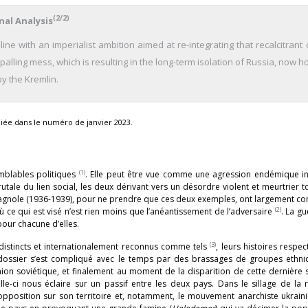
(2/2)
nal Analysis
ine with an imperialist ambition aimed at re-integrating that recalcitrant
palling mess, which is resulting in the long-term isolation of Russia, now ho
y the Kremlin.
liée dans le numéro de janvier 2023.
(1)
emblables politiques
. Elle peut être vue comme une agression endémique in
le du lien social, les deux dérivant vers un désordre violent et meurtrier 
spagnole (1936-1939), pour ne prendre que ces deux exemples, ont largement co
(2)
où ce qui est visé n’est rien moins que l’anéantissement de l’adversaire
. La gu
pour chacune d’elles.
(3)
s distincts et internationalement reconnus comme tels
, leurs histoires respec
 dossier s’est compliqué avec le temps par des brassages de groupes ethni
nion soviétique, et finalement au moment de la disparition de cette dernière 
le-ci nous éclaire sur un passif entre les deux pays. Dans le sillage de la 
pposition sur son territoire et, notamment, le mouvement anarchiste ukraini