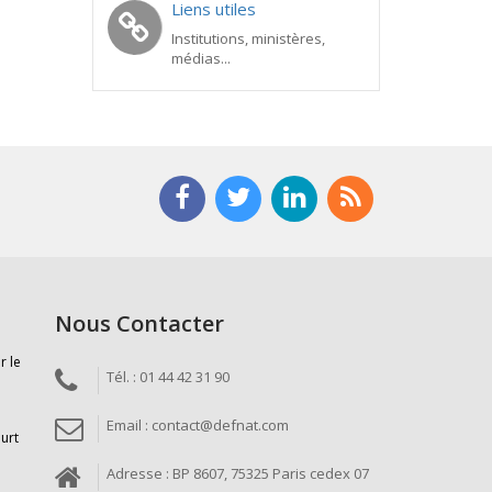
Liens utiles
Institutions, ministères,
médias...
Nous Contacter
r le
Tél. : 01 44 42 31 90
Email : contact@defnat.com
ourt
Adresse : BP 8607, 75325 Paris cedex 07