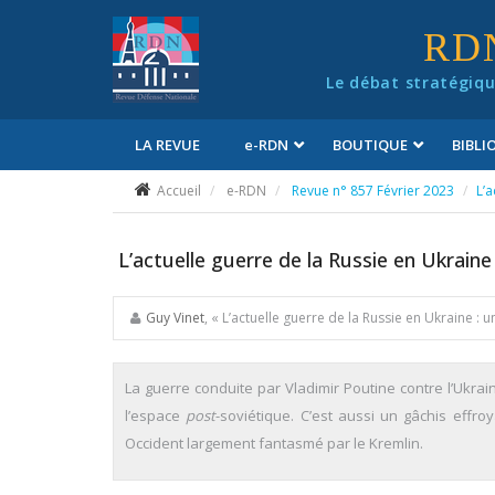
Panneau de gestion des cookies
RD
Le débat stratégiqu
LA REVUE
e
-RDN
BOUTIQUE
BIBL
Conditions générales de vente
Accueil
e-RDN
Revue n° 857 Février 2023
L’a
L’actuelle guerre de la Russie en Ukrain
Guy Vinet
, « L’actuelle guerre de la Russie en Ukraine :
La guerre conduite par Vladimir Poutine contre l’Ukrain
l’espace
post
-soviétique. C’est aussi un gâchis effro
Occident largement fantasmé par le Kremlin.