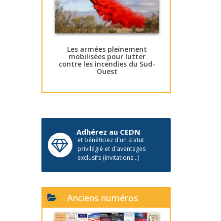
Les armées pleinement
mobilisées pour lutter
contre les incendies du Sud-
Ouest
Adhérez au CEDN
et bénéficiez d'un statut
privilégié et d'avantages
exclusifs (invitations...)
Anciens numéros