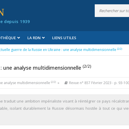
N
e depuis 1939
IOTHÈQUE
LA RDN
LIENS UTILES
(2/2)
ctuelle guerre de la Russie en Ukraine : une analyse multidimensionnelle
(2/2)
e : une analyse multidimensionnelle
(2/2)
 une analyse multidimensionnelle
»
Revue n° 857 Février 2023
- p. 93-10
e traduit une ambition impérialiste visant à réintégrer ce pays récalcitr
yable, isolant durablement la Russie désormais hostile à tout ce qui vie