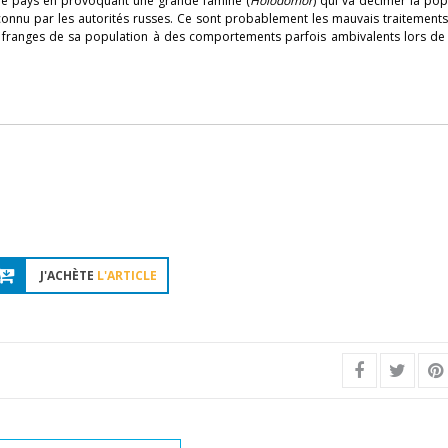
 le pays en provoquant une grande famine (
Holodomor
) qui va décimer la pop
econnu par les autorités russes. Ce sont probablement les mauvais traitement
es franges de sa population à des comportements parfois ambivalents lors de 
J'ACHÈTE
L'ARTICLE