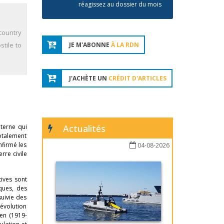
réagissez au dossier du mois
 country
stile to
JE M'ABONNE
À LA RDN
J'ACHÈTE UN
CRÉDIT D'ARTICLES
terne qui
Actualités
totalement
nfirmé les
04-08-2026
erre civile
tives sont
ques, des
suivie des
révolution
en (1919-