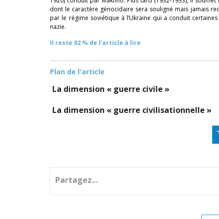
1920) conduit par Makhno. Plus tard (1932-1933), il soumet
dont le caractère génocidaire sera souligné mais jamais r
par le régime soviétique à l’Ukraine qui a conduit certain
nazie.
Il reste 92 % de l'article à lire
Plan de l'article
La dimension « guerre civile »
La dimension « guerre civilisationnelle »
Partagez...