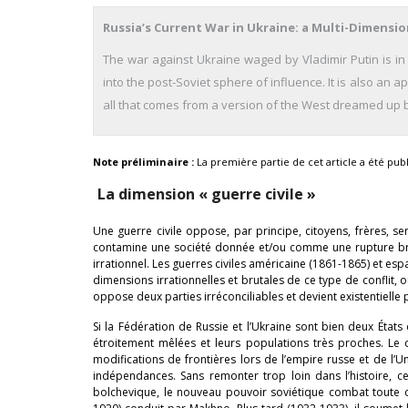
Russia’s Current War in Ukraine: a Multi-Dimensio
The war against Ukraine waged by Vladimir Putin is in l
into the post-Soviet sphere of influence. It is also an ap
all that comes from a version of the West dreamed up b
Note préliminaire :
La première partie de cet article a été pub
La dimension « guerre civile »
Une guerre civile oppose, par principe, citoyens, frères, s
contamine une société donnée et/ou comme une rupture bruta
irrationnel. Les guerres civiles américaine (1861-1865) et e
dimensions irrationnelles et brutales de ce type de conflit, 
oppose deux parties irréconciliables et devient existentielle 
Si la Fédération de Russie et l’Ukraine sont bien deux État
étroitement mêlées et leurs populations très proches. Le
modifications de frontières lors de l’empire russe et de l’U
indépendances. Sans remonter trop loin dans l’histoire, cel
bolchevique, le nouveau pouvoir soviétique combat toute o