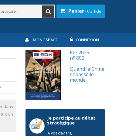
Panier
- 0 article
MON ESPACE
CONNEXION
Été 2026
n° 892
Quand la Chine
dépasse le
monde
0
ant dans
nt d’un
Je participe au débat
stratégique
À vos claviers,