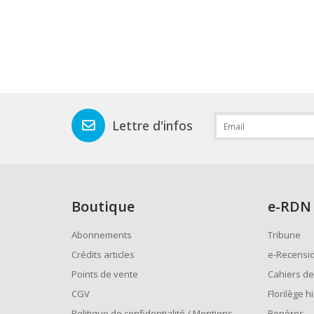
Lettre d'infos
Boutique
e
-RDN
Abonnements
Tribune
Crédits articles
e-Recensi
Points de vente
Cahiers de
CGV
Florilège h
Politique de confidentialité / Mentions
Repères