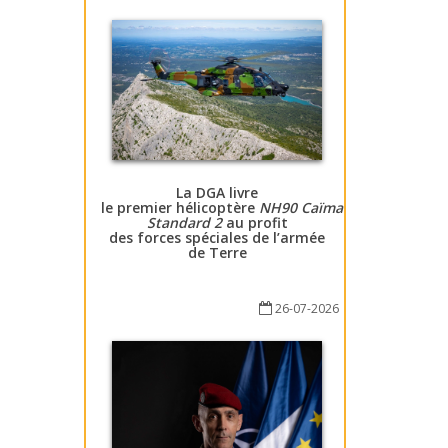
La DGA livre
le premier hélicoptère
NH90 Caïman
Standard 2
au profit
des forces spéciales de l’armée
de Terre
26-07-2026