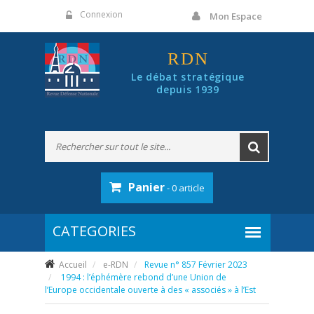
Panneau de gestion des cookies
Connexion
Mon Espace
RDN
Le débat stratégique
depuis 1939
Panier
- 0 article
Accueil
e-RDN
Revue n° 857 Février 2023
1994 : l’éphémère rebond d’une Union de
l’Europe occidentale ouverte à des « associés » à l’Est