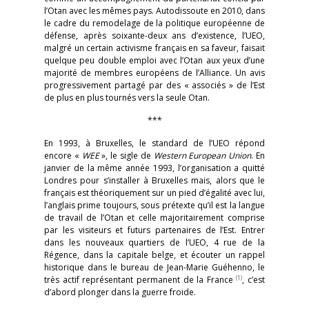
l’Otan avec les mêmes pays. Autodissoute en 2010, dans
le cadre du remodelage de la politique européenne de
défense, après soixante-deux ans d’existence, l’UEO,
malgré un certain activisme français en sa faveur, faisait
quelque peu double emploi avec l’Otan aux yeux d’une
majorité de membres européens de l’Alliance. Un avis
progressivement partagé par des « associés » de l’Est
de plus en plus tournés vers la seule Otan.
***
En 1993, à Bruxelles, le standard de l’UEO répond
encore «
WEE
», le sigle de
Western European Union
. En
janvier de la même année 1993, l’organisation a quitté
Londres pour s’installer à Bruxelles mais, alors que le
français est théoriquement sur un pied d’égalité avec lui,
l’anglais prime toujours, sous prétexte qu’il est la langue
de travail de l’Otan et celle majoritairement comprise
par les visiteurs et futurs partenaires de l’Est. Entrer
dans les nouveaux quartiers de l’UEO, 4 rue de la
Régence, dans la capitale belge, et écouter un rappel
historique dans le bureau de Jean-Marie Guéhenno, le
(1)
très actif représentant permanent de la France
, c’est
d’abord plonger dans la guerre froide.