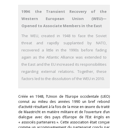
1994: the Transient Recovery of the
Western European Union (WEU)—
Opened to Associate Members in the East
The WEU, created in 1948 to face the Soviet
threat and rapidly supplanted by NATO,
recovered a little in the 1990s before fading
again as the Atlantic Alliance was extended to
the East and the EU increased its responsibilities
regarding external relations. Together, these
factors led to the dissolution of the WEU in 2010.
Créée en 1948, l’Union de l’Europe occidentale (UEO)
connut au milieu des années 1990 un bref rebond
d’activité résultant à la fois de la mise en œuvre du traité
de Maastricht en matière militaire et de l’ouverture d’un
dialogue avec des pays d’Europe de l’Est érigés en
« associés partenaires ». Cette association était conçue
comme un accompagnement du partenariat conclu par