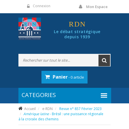
Panneau de gestion des cookies
Connexion
Mon Espace
RDN
Le débat stratégique
depuis 1939
Panier
- 0 article
Accueil
e-RDN
Revue n° 857 Février 2023
Amérique latine
- Brésil : une puissance régionale
à la croisée des chemins