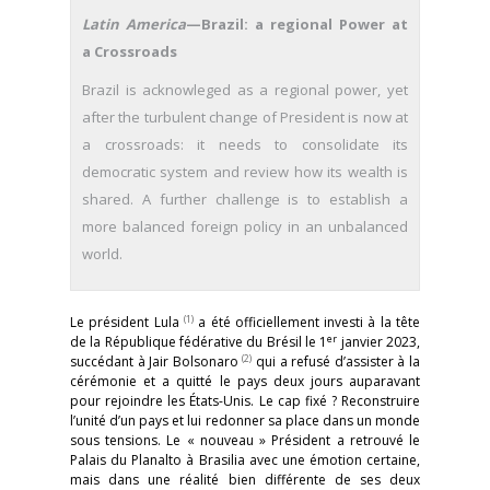
Latin America
—Brazil: a regional Power at
a Crossroads
Brazil is acknowleged as a regional power, yet
after the turbulent change of President is now at
a crossroads: it needs to consolidate its
democratic system and review how its wealth is
shared. A further challenge is to establish a
more balanced foreign policy in an unbalanced
world.
(1)
Le président Lula
a été officiellement investi à la tête
er
de la République fédérative du Brésil le 1
janvier 2023,
(2)
succédant à Jair Bolsonaro
qui a refusé d’assister à la
cérémonie et a quitté le pays deux jours auparavant
pour rejoindre les États-Unis. Le cap fixé ? Reconstruire
l’unité d’un pays et lui redonner sa place dans un monde
sous tensions. Le « nouveau » Président a retrouvé le
Palais du Planalto à Brasilia avec une émotion certaine,
mais dans une réalité bien différente de ses deux