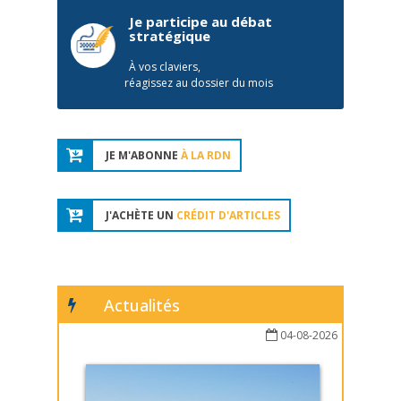
Je participe au débat
stratégique
À vos claviers,
réagissez au dossier du mois
JE M'ABONNE
À LA RDN
J'ACHÈTE UN
CRÉDIT D'ARTICLES
Actualités
04-08-2026