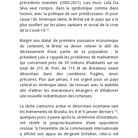
précédents mandats (2003-2011). Luis Inicio Lula Da
Silva veut rompre, dans la symbolique comme dans
l’action, avec la politique de son prédécesseur. Et pour
cause ! En Amérique latine, le Brésil est le pays qui a le
plus souffert sur les plans sanitaire et social de la crise
(3)
de la Covid-19
.
Malgré son statut de première puissance économique
du continent, le Brésil va devoir relever le défi du
déclassement d’une partie de sa population : le
président Lula a rappelé les problèmes de malnutrition
qui concernent près de 30 millions d’habitants sur un
total de 215 M. Près de 115 M de Brésiliens vivent
désormais dans des conditions fragiles, sinon
précaires. Plus que jamais, il est urgent pour un pays
central en Amérique latine, de renouer avec la stabilité
afin d’attirer les investisseurs étrangers et d’élaborer
une nouvelle redistribution des richesses.
La tâche s’annonce ardue et désormais incertaine tant
(4)
les événements de Brasilia, les 8 et 9 janvier derniers
,
quelques jours à peine après la cérémonie d’investiture,
ont révélé le jusqu’au-boutisme d’une opposition
résolue. Si l’ensemble de la communauté internationale
a affiché son appui au dirigeant brésilien, celui-ci est