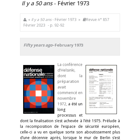
Il y a 50 ans
- Février 1973
, «
Il y a 50 ans
- Février 1973 »
Revue n° 857
Février 2023
- p. 92-92
Fifty years ago
–February 1973
La conférence
d’Helsinki,
dont la
préparation
avait
commencé en
novembre
1972,
a été un
long
processus et
dont la finalisation s’est achevée à l’été 1975. Prélude à
la recomposition de l’espace de sécurité européen,
celle-ci a vu en quelque sorte son aboutissement plus
d’une décennie après, lorsque le mur de Berlin s’est