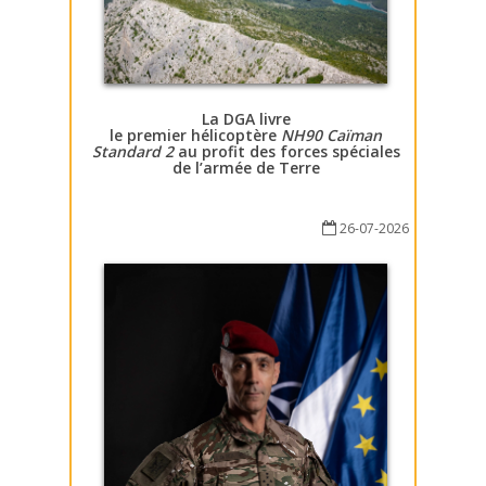
La DGA livre
le premier hélicoptère
NH90 Caïman
Standard 2
au profit des forces spéciales
de l’armée de Terre
26-07-2026