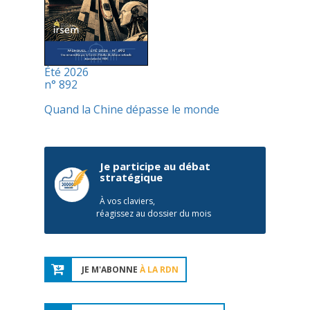
Été 2026
n° 892
Quand la Chine dépasse le monde
Je participe au débat
stratégique
À vos claviers,
réagissez au dossier du mois
JE M'ABONNE
À LA RDN