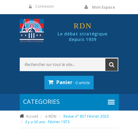
Panneau de gestion des cookies
Connexion
Mon Espace
RDN
Le débat stratégique
depuis 1939
Panier
- 0 article
Accueil
e-RDN
Revue n° 857 Février 2023
Il y a 50 ans
- Février 1973