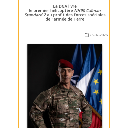
La DGA livre
le premier hélicoptère
NH90 Caïman
Standard 2
au profit des forces spéciales
de l’armée de Terre
26-07-2026