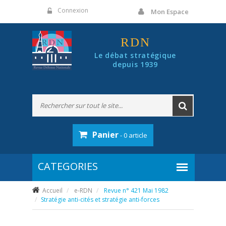
Panneau de gestion des cookies
Connexion
Mon Espace
RDN
Le débat stratégique
depuis 1939
Panier
- 0 article
Accueil
e-RDN
Revue n° 421 Mai 1982
Stratégie anti-cités et stratégie anti-forces