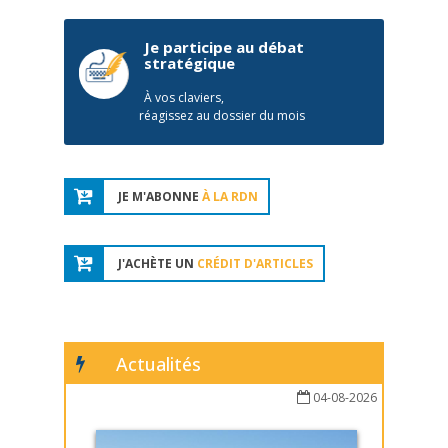
Je participe au débat
stratégique
À vos claviers,
réagissez au dossier du mois
JE M'ABONNE
À LA RDN
J'ACHÈTE UN
CRÉDIT D'ARTICLES
Actualités
04-08-2026