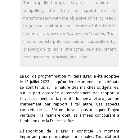
The rapidly-changing strategic situation is
compelling the Army to speed up its
transformation with the objective of being ready
to go into combat in the service of the French
nation as
a power for balance and training
. That
means boosting its operational capabilities by
drawing on its moral strengths, new equipment
and increased reactivity at all levels.
La Loi de programmation militaire (LPM) a été adoptée
le 13 juillet 2023. Jusqu’au dernier moment, des débats
se sont tenus sur la nature des marches budgétaires,
sur la part accordée à l’entraînement par rapport à
l’investissement, sur la priorité donnée à tel programme
d’armement par rapport à tel autre. Ces aspects
concrets de la LPM ne doivent pas masquer l’enjeu
véritable : la manière dont les armées concourent à
l’ambition que la France se fixe.
L’élaboration de la LPM a constitué un moment
important pour deux raisons principales. Tout d’abord