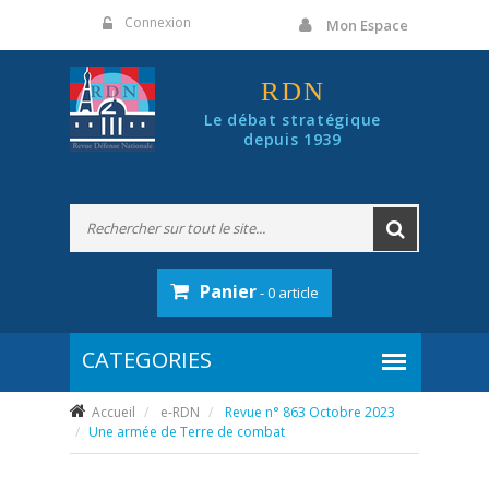
Panneau de gestion des cookies
Connexion
Mon Espace
RDN
Le débat stratégique
depuis 1939
Panier
- 0 article
Accueil
e-RDN
Revue n° 863 Octobre 2023
Une armée de Terre de combat