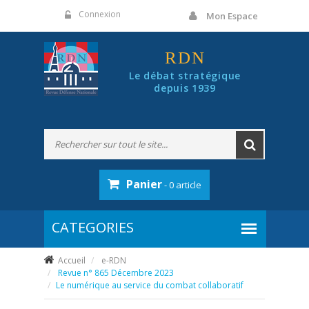
Panneau de gestion des cookies
Connexion
Mon Espace
RDN
Le débat stratégique
depuis 1939
Panier
- 0 article
Accueil
e-RDN
Revue n° 865 Décembre 2023
Le numérique au service du combat collaboratif