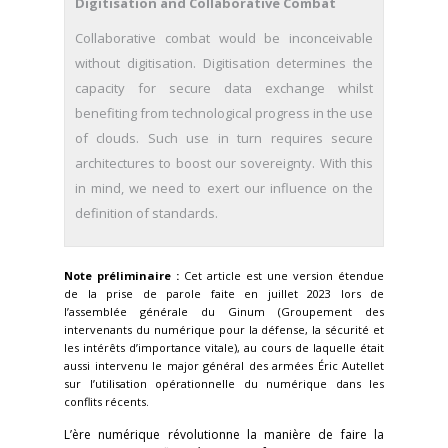
Digitisation and Collaborative Combat
Collaborative combat would be inconceivable
without digitisation. Digitisation determines the
capacity for secure data exchange whilst
benefiting from technological progress in the use
of clouds. Such use in turn requires secure
architectures to boost our sovereignty. With this
in mind, we need to exert our influence on the
definition of standards.
Note préliminaire :
Cet article est une version étendue
de la prise de parole faite en juillet 2023 lors de
l’assemblée générale du Ginum (Groupement des
intervenants du numérique pour la défense, la sécurité et
les intérêts d’importance vitale), au cours de laquelle était
aussi intervenu le major général des armées Éric Autellet
sur l’utilisation opérationnelle du numérique dans les
conflits récents.
L’ère numérique révolutionne la manière de faire la