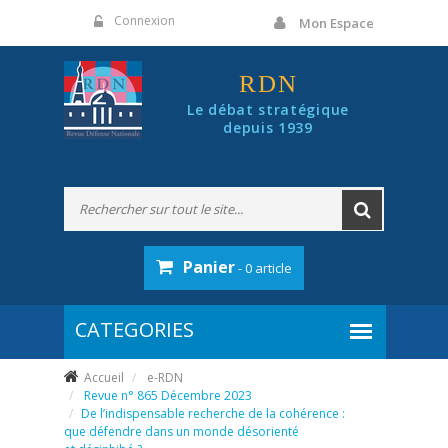
Panneau de gestion des cookies
Connexion
Mon Espace
RDN
Le débat stratégique
depuis 1939
Panier
- 0 article
Accueil
e-RDN
Revue n° 865 Décembre 2023
De l’indispensable recherche de la cohérence :
que défendre dans un monde désorienté