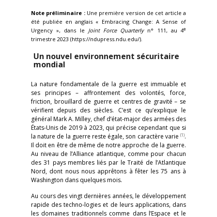
Note préliminaire :
Une première version de cet article a
été publiée en anglais « Embracing Change: A Sense of
e
Urgency », dans le
Joint Force Quarterly
n° 111, au 4
trimestre 2023 (https://ndupress.ndu.edu/).
Un nouvel environnement sécuritaire
mondial
La nature fondamentale de la guerre est immuable et
ses principes – affrontement des volontés, force,
friction, brouillard de guerre et centres de gravité – se
vérifient depuis des siècles. C’est ce qu’explique le
général Mark A. Milley, chef d’état-major des armées des
États-Unis de 2019 à 2023, qui précise cependant que si
(1)
la nature de la guerre reste égale, son caractère varie
.
Il doit en être de même de notre approche de la guerre.
Au niveau de l’Alliance atlantique, comme pour chacun
des 31 pays membres liés par le Traité de l’Atlantique
Nord, dont nous nous apprêtons à fêter les 75 ans à
Washington dans quelques mois.
Au cours des vingt dernières années, le développement
rapide des techno-logies et de leurs applications, dans
les domaines traditionnels comme dans l’Espace et le