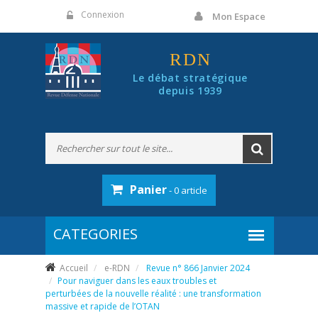
Panneau de gestion des cookies
Connexion
Mon Espace
RDN
Le débat stratégique
depuis 1939
Panier
- 0 article
Accueil
e-RDN
Revue n° 866 Janvier 2024
Pour naviguer dans les eaux troubles et
perturbées de la nouvelle réalité : une transformation
massive et rapide de l’OTAN