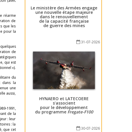
tion (avec
Le ministère des Armées engage
une nouvelle étape majeure
de réarme
dans le renouvellement
de la capacité française
ration de
de guerre des mines
s que les
me pour la
31-07-2026
a quelques
ration de
atégiques
e, qui est
ionnel »).
litaire du
t dans la
venue une
lle aussi,
HYNAERO et LATECOERE
s’associent
pour le développement
1989-1991,
du programme
Fregate-F100
vant de la
eur : leur
toires : la
30-07-2026
é, que cet