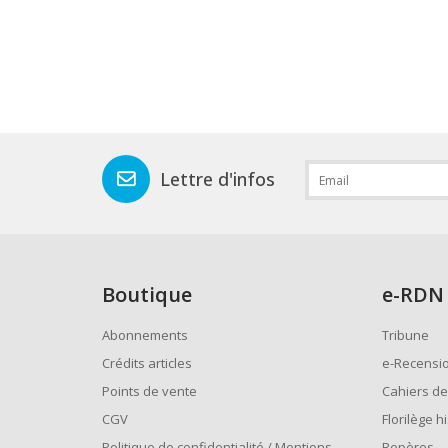
Lettre d'infos
Boutique
e
-RDN
Abonnements
Tribune
Crédits articles
e-Recensi
Points de vente
Cahiers de
CGV
Florilège h
Politique de confidentialité / Mentions
Repères