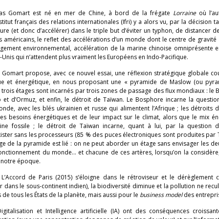
as Gomart est né en mer de Chine, à bord de la frégate
Lorraine
où l’au
itut français des relations internationales (Ifri) y a alors vu, par la décision t
 (et donc d’accélérer) dans le triple but d’éviter un typhon, de distancer d
es américains, le reflet des accélérations d’un monde dont le centre de gravité
angement environnemental, accélération de la marine chinoise omniprésente 
s-Unis qui n’attendent plus vraiment les Européens en Indo-Pacifique.
s Gomart propose, avec ce nouvel essai, une réflexion stratégique globale co
ue et énergétique, en nous proposant une « pyramide de Maslow (ou pyr
s trois étages sont incarnés par trois zones de passage des flux mondiaux : le
 et d’Ormuz, et enfin, le détroit de Taïwan. Le Bosphore incarne la questio
nde, avec les blés ukrainien et russe qui alimentent l’Afrique ; les détroits
des besoins énergétiques et de leur impact sur le climat, alors que le mix é
ne fossile ; le détroit de Taïwan incarne, quant à lui, par la question 
xister sans les processeurs (85 % des puces électroniques sont produites par 
ge de la pyramide est lié : on ne peut aborder un étage sans envisager les de
 fonctionnement du monde… et chacune de ces artères, lorsqu’on la considère
 notre époque.
L’Accord de Paris (2015) s’éloigne dans le rétroviseur et le dérèglement c
dans le sous-continent indien), la biodiversité diminue et la pollution ne recu
s de tous les États de la planète, mais aussi pour le
business model
des entrepri
italisation et Intelligence artificielle (IA) ont des conséquences croissant