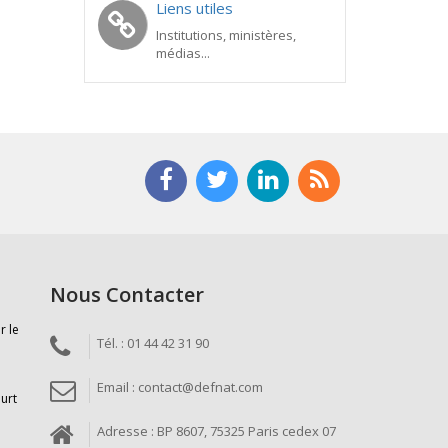
Liens utiles
Institutions, ministères,
médias...
Nous Contacter
r le
Tél. : 01 44 42 31 90
Email : contact@defnat.com
ourt
Adresse : BP 8607, 75325 Paris cedex 07