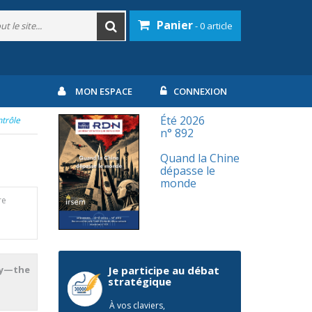
Panier
- 0 article
MON ESPACE
CONNEXION
Été 2026
ntrôle
n° 892
Quand la Chine
dépasse le
monde
re
ry—the
Je participe au débat
stratégique
À vos claviers,