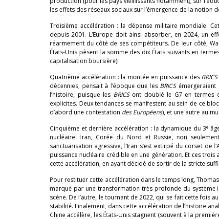
production (pour les pays vieillissants notamment), sur l’édu
les effets des réseaux sociaux sur l’émergence de la notion 
Troisième accélération : la dépense militaire mondiale. C
depuis 2001. L’Europe doit ainsi absorber, en 2024, un e
réarmement du côté de ses compétiteurs. De leur côté, Was
États-Unis pèsent la somme des dix États suivants en terme
capitalisation boursière).
Quatrième accélération : la montée en puissance des
BRICS
décennies, pensait à l’époque que les
BRICS
émergeraient d
l’histoire, puisque les
BRICS
ont doublé le G7 en termes de
explicites. Deux tendances se manifestent au sein de ce bloc 
d’abord une contestation
des Européens
), et une autre au mu
e
Cinquième et dernière accélération : la dynamique du 3
âge
nucléaire. Iran, Corée du Nord et Russie, non seulement
sanctuarisation agressive, l’Iran s’est extirpé du corset de l
puissance nucléaire crédible en une génération. Et ces trois 
cette accélération, en ayant décidé de sortir de la stricte suff
Pour restituer cette accélération dans le temps long, Thoma
marqué par une transformation très profonde du système int
scène. De l’autre, le tournant de 2022, qui se fait cette foi
stabilité. Finalement, dans cette accélération de l’histoire ana
Chine accélère, les États-Unis stagnent (souvent à la première 