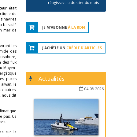
réagissez au dossier du mois
teur était
actique du
es navires
 a basculé
JE M'ABONNE
À LA RDN
en mer de
uvrant les
J'ACHÈTE UN
CRÉDIT D'ARTICLES
amide des
 Bosphore,
n des flux
 du Moyen-
nergétique
Actualités
des puces
Taïwan, le
04-08-2026
ux autres.
, nous dit
limatique
le pas. Ce
ses.
es sur la