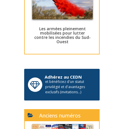
Les armées pleinement
mobilisées pour lutter
contre les incendies du Sud-
Ouest
Adhérez au CEDN
et bénéficiez d'un statut
privilégié et d'avantages
exclusifs (invitations...)
Anciens numéros