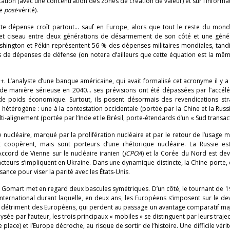
cation (avec une concentration des zones de création de valeur) et sur l’informa
de
post
-vérité).
ette dépense croît partout… sauf en Europe, alors que tout le reste du mon
ffet ciseau entre deux générations de désarmement de son côté et une géné
hington et Pékin représentent 56 % des dépenses militaires mondiales, tandi
s de dépenses de défense (on notera d’ailleurs que cette équation est la mê
+. L’analyste d’une banque américaine, qui avait formalisé cet acronyme il y 
e manière sérieuse en 2040… ses prévisions ont été dépassées par l’accélé
 poids économique. Surtout, ils posent désormais des revendications str
hétérogène : une à la contestation occidentale (portée par la Chine et la Russi
lti-alignement (portée par l’Inde et le Brésil, porte-étendards d’un « Sud transact
 nucléaire, marqué par la prolifération nucléaire et par le retour de l’usage mi
 coopèrent, mais sont porteurs d’une rhétorique nucléaire. La Russie es
’Accord de Vienne sur le nucléaire iranien (
JCPOA
) et la Corée du Nord est de
acteurs s’impliquent en Ukraine. Dans une dynamique distincte, la Chine porte, e
isance pour viser la parité avec les États-Unis.
s Gomart met en regard deux bascules symétriques. D’un côté, le tournant de 
ernational durant laquelle, en deux ans, les Européens s’imposent sur le de
s au détriment des Européens, qui perdent au passage un avantage comparatif maj
lysée par l’auteur, les trois principaux « mobiles » se distinguent par leurs trajec
place) et l’Europe décroche, au risque de sortir de l’histoire. Une difficile vérit