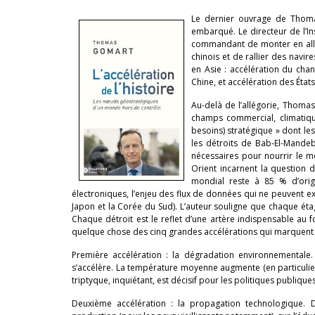
Le dernier ouvrage de Thom
embarqué. Le directeur de l’Inst
commandant de monter en allure
chinois et de rallier des navir
en Asie : accélération du ch
Chine, et accélération des État
Au-delà de l’allégorie, Thoma
champs commercial, climatiq
besoins) stratégique » dont le
les détroits de Bab-El-Mandeb
nécessaires pour nourrir le mo
Orient incarnent la question 
mondial reste à 85 % d’origi
électroniques, l’enjeu des flux de données qui ne peuvent e
Japon et la Corée du Sud). L’auteur souligne que chaque éta
Chaque détroit est le reflet d’une artère indispensable au
quelque chose des cinq grandes accélérations qui marquent
Première accélération : la dégradation environnementale. 
s’accélère. La température moyenne augmente (en particulier 
triptyque, inquiétant, est décisif pour les politiques publique
Deuxième accélération : la propagation technologique. Dig