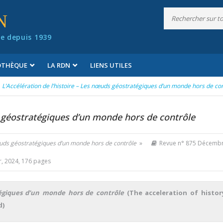
N
e depuis 1939
IOTHÈQUE
LA RDN
LIENS UTILES
L’Accélération de l’histoire – Les nœuds géostratégiques d’un monde hors de co
s géostratégiques d’un monde hors de contrôle
nœuds géostratégiques d’un monde hors de contrôle
»
Revue n° 875 Décemb
r, 2024, 176 pages
atégiques d’un monde hors de contrôle
(The acceleration of histo
d)