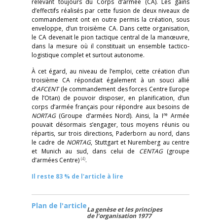
relevant toujours du Corps d’armée (CA). Les gains
d’effectifs réalisés par cette fusion de deux niveaux de
commandement ont en outre permis la création, sous
enveloppe, d’un troisième CA. Dans cette organisation,
le CA devenait le pion tactique central de la manœuvre,
dans la mesure où il constituait un ensemble tactico-
logistique complet et surtout autonome.
À cet égard, au niveau de l’emploi, cette création d’un
troisième CA répondait également à un souci allié
d’
AFCENT
(le commandement des forces Centre Europe
de l’Otan) de pouvoir disposer, en planification, d’un
corps d’armée français pour répondre aux besoins de
re
NORTAG
(Groupe d’armées Nord). Ainsi, la I
Armée
pouvait désormais s’engager, tous moyens réunis ou
répartis, sur trois directions, Paderborn au nord, dans
le cadre de
NORTAG
, Stuttgart et Nuremberg au centre
et Munich au sud, dans celui de
CENTAG
(groupe
(4)
d’armées Centre)
.
Il reste 83 % de l'article à lire
Plan de l'article
La genèse et les principes
de l’organisation 1977