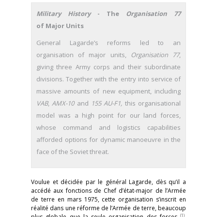
Military History
- The
Organisation 77
of Major Units
General Lagarde’s reforms led to an
organisation of major units,
Organisation 77
,
giving three Army corps and their subordinate
divisions. Together with the entry into service of
massive amounts of new equipment, including
VAB
,
AMX-10
and
155 AU-F1,
this organisational
model was a high point for our land forces,
whose command and logistics capabilities
afforded options for dynamic manoeuvre in the
face of the Soviet threat.
Voulue et décidée par le général Lagarde, dès qu’il a
accédé aux fonctions de Chef d’état-major de l’Armée
de terre en mars 1975, cette organisation s’inscrit en
réalité dans une réforme de l’Armée de terre, beaucoup
(1)
plus globale que la seule organisation des forces
.