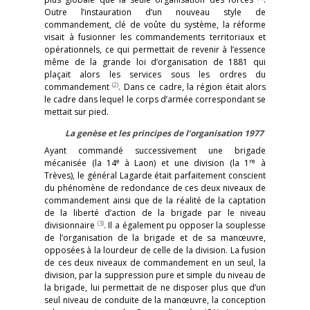
Outre l’instauration d’un nouveau style de
commandement, clé de voûte du système, la réforme
visait à fusionner les commandements territoriaux et
opérationnels, ce qui permettait de revenir à l’essence
même de la grande loi d’organisation de 1881 qui
plaçait alors les services sous les ordres du
(2)
commandement
. Dans ce cadre, la région était alors
le cadre dans lequel le corps d’armée correspondant se
mettait sur pied.
La genèse et les principes de l’organisation 1977
Ayant commandé successivement une brigade
e
re
mécanisée (la 14
à Laon) et une division (la 1
à
Trèves), le général Lagarde était parfaitement conscient
du phénomène de redondance de ces deux niveaux de
commandement ainsi que de la réalité de la captation
de la liberté d’action de la brigade par le niveau
(3)
divisionnaire
. Il a également pu opposer la souplesse
de l’organisation de la brigade et de sa manœuvre,
opposées à la lourdeur de celle de la division. La fusion
de ces deux niveaux de commandement en un seul, la
division, par la suppression pure et simple du niveau de
la brigade, lui permettait de ne disposer plus que d’un
seul niveau de conduite de la manœuvre, la conception