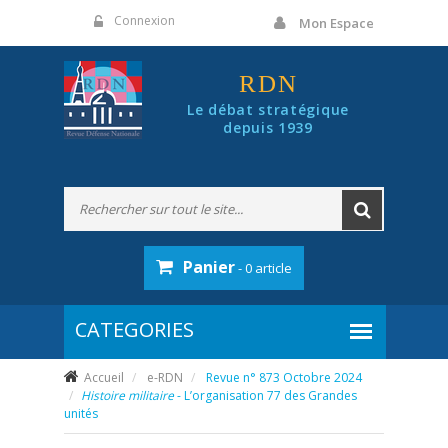
Panneau de gestion des cookies
Connexion
Mon Espace
RDN
Le débat stratégique
depuis 1939
Panier
- 0 article
Accueil
e-RDN
Revue n° 873 Octobre 2024
Histoire militaire
- L’organisation 77 des Grandes
unités