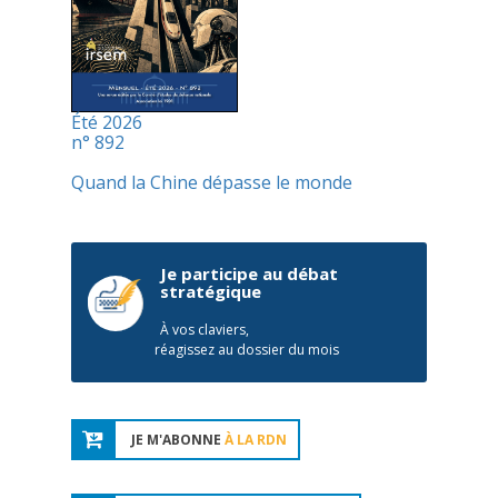
Été 2026
n° 892
Quand la Chine dépasse le monde
Je participe au débat
stratégique
À vos claviers,
réagissez au dossier du mois
JE M'ABONNE
À LA RDN