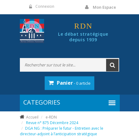
Panneau de gestion des cookies
Connexion
Mon Espace
RDN
Le débat stratégique
depuis 1939
Panier
- 0 article
Accueil
e-RDN
Revue n° 875 Décembre 2024
DGA NG : Préparer le futur - Entretien avec le
directeur-adjoint à l’anticipation stratégique