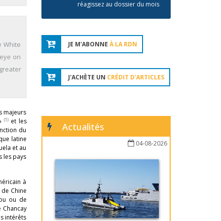
réagissez au dossier du mois
e White
JE M'ABONNE
À LA RDN
 eye on
greater
J'ACHÈTE UN
CRÉDIT D'ARTICLES
is majeurs
(1)
 »
et les
Actualités
onction du
que latine
04-08-2026
ela et au
s les pays
méricain à
e de Chine
rou ou de
de Chancay
s intérêts