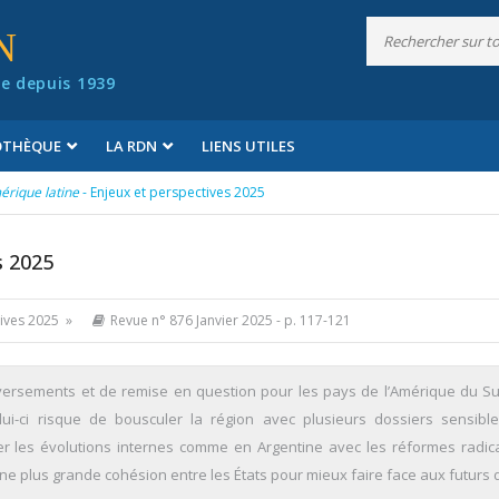
N
e depuis 1939
IOTHÈQUE
LA RDN
LIENS UTILES
rique latine
- Enjeux et perspectives 2025
s 2025
tives 2025 »
Revue n° 876 Janvier 2025
- p. 117-121
ersements et de remise en question pour les pays de l’Amérique du S
ui-ci risque de bousculer la région avec plusieurs dossiers sensibl
ver les évolutions internes comme en Argentine avec les réformes radic
une plus grande cohésion entre les États pour mieux faire face aux futurs d