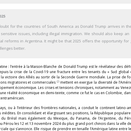
025
doubt for the countries of South America as Donald Trump arrives in th
sensitive issues, including illegal immigration. We should also keep an
al reforms in Argentina. It might be that 2025 offers the opportunity for 
llenges better.
ine : l’entrée à la Maison-Blanche de Donald Trump est le révélateur des déf
epuis la crise de la Covid-19 une fracture entre les tenants du « Sud global
la victoire des Alliés au sortir de la Seconde Guerre mondiale. La prise de f
(2)
stions migratoires et commerciales
mettent en exergue la diversité de l’Améri
oppement économique. Les crises et tensions chroniques, notamment au Venezu
t une réalité économique en demi-teinte, comme ce fut le cas en Colombie, dan
 centraméricain.
s, ou à l’intérieur des frontières nationales, a conduit le continent latino-a
inédites. En consolidant et élargissant ses positions, la République populair
x du Brésil mais également du Mexique, du Panama, de l’Argentine, du Pé
u Pérou les 12 et 13 novembre 2024 du plus grand port chinois dans la ville 
rciale qui s’annonce. Elle risque de prendre en tenaille l’Amérique latine entre le