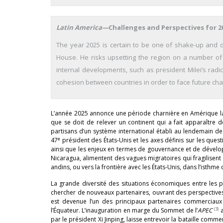
Latin America—
Challenges and Perspectives for 2
The year 2025 is certain to be one of shake-up and 
House. He risks upsetting the region on a number of 
internal developments, such as president Milei’s radic
cohesion between countries in order to face future cha
L’année 2025 annonce une période charnière en Amérique lat
que se doit de relever un continent qui a fait apparaître d
partisans d’un système international établi au lendemain de 
e
47
président des États-Unis et les axes définis sur les que
ainsi que les enjeux en termes de gouvernance et de dével
Nicaragua, alimentent des vagues migratoires qui fragilisen
andins, ou vers la frontière avec les États-Unis, dans l’isthme
La grande diversité des situations économiques entre les pay
chercher de nouveaux partenaires, ouvrant des perspectives 
est devenue l’un des principaux partenaires commerciau
(3)
l’Équateur. L’inauguration en marge du Sommet de l’
APEC
a
par le président Xi Jinping, laisse entrevoir la bataille comme