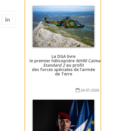
La DGA livre
le premier hélicoptère
NH90 Caïman
Standard 2
au profit
des forces spéciales de l’armée
de Terre
26-07-2026