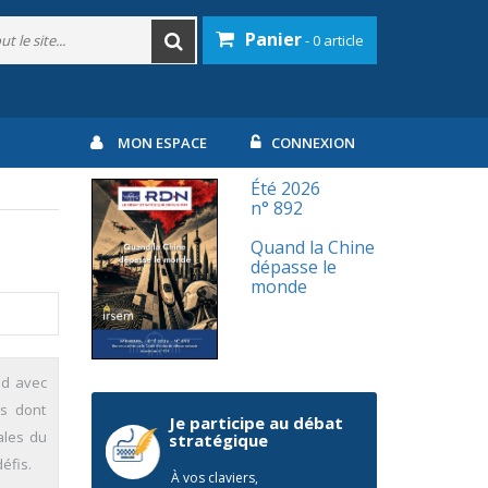
Panier
- 0 article
MON ESPACE
CONNEXION
Été 2026
n° 892
Quand la Chine
dépasse le
monde
ud avec
es dont
Je participe au débat
ales du
stratégique
éfis.
À vos claviers,