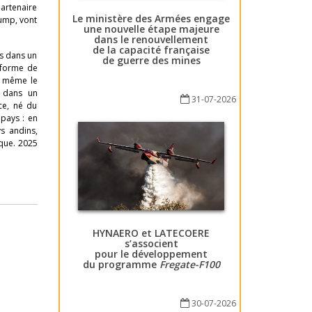
partenaire
Le ministère des Armées engage
rump, vont
une nouvelle étape majeure
dans le renouvellement
de la capacité française
s dans un
de guerre des mines
e forme de
 même le
e dans un
31-07-2026
ce, né du
 pays : en
s andins,
ique. 2025
HYNAERO et LATECOERE
s’associent
pour le développement
du programme
Fregate-F100
30-07-2026