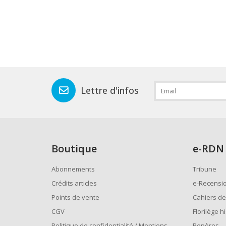
Lettre d'infos
Boutique
e
-RDN
Abonnements
Tribune
Crédits articles
e-Recensi
Points de vente
Cahiers de
CGV
Florilège h
Politique de confidentialité / Mentions
Repères