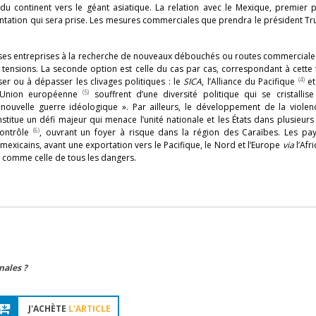
du continent vers le géant asiatique. La relation avec le Mexique, premier 
orientation qui sera prise. Les mesures commerciales que prendra le président T
ses entreprises à la recherche de nouveaux débouchés ou routes commerciale
e tensions. La seconde option est celle du cas par cas, correspondant à cett
(4)
er ou à dépasser les clivages politiques : le
SICA
, l’Alliance du Pacifique
et
(5)
l’Union européenne
souffrent d’une diversité politique qui se cristallis
ouvelle guerre idéologique ». Par ailleurs, le développement de la violen
titue un défi majeur qui menace l’unité nationale et les États dans plusieurs
(6)
contrôle
, ouvrant un foyer à risque dans la région des Caraïbes. Les pay
 mexicains, avant une exportation vers le Pacifique, le Nord et l’Europe
via
l’Afr
comme celle de tous les dangers.
nales ?
J'ACHÈTE
L'ARTICLE