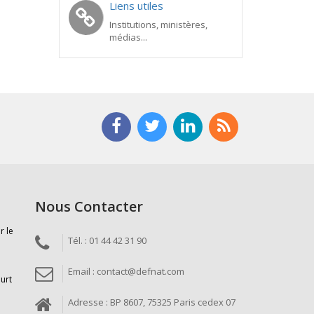
Liens utiles
Institutions, ministères,
médias...
Nous Contacter
r le
Tél. : 01 44 42 31 90
Email : contact@defnat.com
ourt
Adresse : BP 8607, 75325 Paris cedex 07