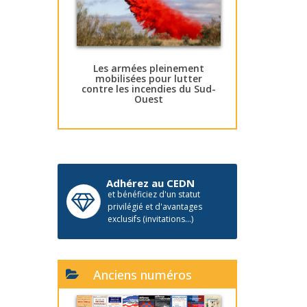
Les armées pleinement
mobilisées pour lutter
contre les incendies du Sud-
Ouest
Adhérez au CEDN
et bénéficiez d'un statut
privilégié et d'avantages
exclusifs (invitations...)
Anciens numéros