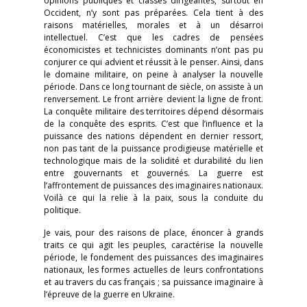
opinions publiques et classes dirigeantes, surtout en
Occident, n’y sont pas préparées. Cela tient à des
raisons matérielles, morales et à un désarroi
intellectuel. C’est que les cadres de pensées
économicistes et technicistes dominants n’ont pas pu
conjurer ce qui advient et réussit à le penser. Ainsi, dans
le domaine militaire, on peine à analyser la nouvelle
période. Dans ce long tournant de siècle, on assiste à un
renversement. Le front arrière devient la ligne de front.
La conquête militaire des territoires dépend désormais
de la conquête des esprits. C’est que l’influence et la
puissance des nations dépendent en dernier ressort,
non pas tant de la puissance prodigieuse matérielle et
technologique mais de la solidité et durabilité du lien
entre gouvernants et gouvernés. La guerre est
l’affrontement de puissances des imaginaires nationaux.
Voilà ce qui la relie à la paix, sous la conduite du
politique.
Je vais, pour des raisons de place, énoncer à grands
traits ce qui agit les peuples, caractérise la nouvelle
période, le fondement des puissances des imaginaires
nationaux, les formes actuelles de leurs confrontations
et au travers du cas français ; sa puissance imaginaire à
l’épreuve de la guerre en Ukraine.