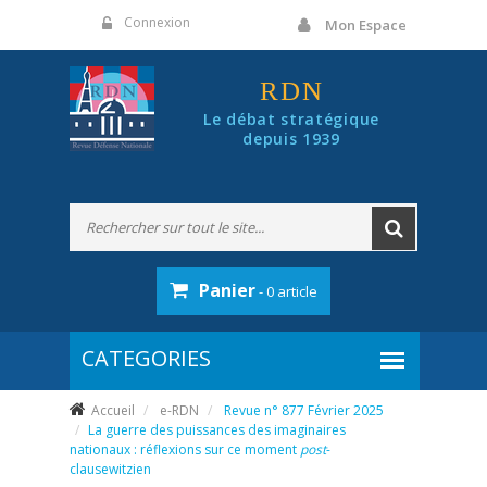
Panneau de gestion des cookies
Connexion
Mon Espace
RDN
Le débat stratégique
depuis 1939
Panier
- 0 article
Accueil
e-RDN
Revue n° 877 Février 2025
La guerre des puissances des imaginaires
nationaux : réflexions sur ce moment
post
-
clausewitzien