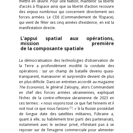
mettre en œuvre. Pour une Nation, maintenir sa liberté
d’accès à l’Espace ainsi que sa liberté d’action recouvre
des enjeux nombreux qui concernent directement ses
forces armées. Le CDE (Commandement de l’Espace),
qui vient de fêter ses cinq années d’existence, en est la
manifestation directe.
L’appui spatial aux opérations,
mission première
de la composante spatiale
La démocratisation des technologies d’observation de
la Terre a profondément modifié la conduite des
opérations : sur un champ de bataille devenu quasi-
transparent, manœuvrer et surprendre devient de plus
en plus difficile. Dans un entretien accordé au magazine
The Economist
, le général Zaloujny, alors Commandant
en chef des forces armées ukrainiennes, expliquait
l’échec de la contre-offensive ukrainienne de 2023 en
ces termes : « nous voyons tout ce que fait l’ennemi et il
(
1
)
voit tout ce que nous faisons
. » Si la Russie possédait
de longue date des satellites militaires, l’Ukraine a,
quant à elle, su habilement tirer parti des partenariats,
notamment avec le secteur privé, n’hésitant pas à se
reposer sur de l’imagerie commerciale pour alimenter