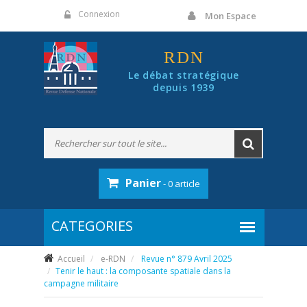
Panneau de gestion des cookies
Connexion
Mon Espace
RDN
Le débat stratégique
depuis 1939
Panier
- 0 article
Accueil
e-RDN
Revue n° 879 Avril 2025
Tenir le haut : la composante spatiale dans la
campagne militaire