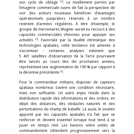
(
2
)
son cycle de ciblage
. Le nivellement permis par
l’imagerie commerciale ouvre de fait la perspective de
voir des acteurs nouveaux bénéficier d’avantages
opérationnels jusqu’alors réservés à un nombre
restreint d’armées régulières. À titre d’exemple, le
groupe de mercenaires Wagner aurait eu recours à des
capacités commerciales chinoises pour appuyer ses
(
3
)
activités
. Favorisée par la dualité intrinsèque des
technologies spatiales, cette tendance est amenée à
s’accentuer : certaines analyses estiment que
5 401 satellites d’observation de la Terre pourraient
être lancés au cours des dix prochaines années,
représentant une augmentation de 190 % par rapport à
(
4
)
la décennie précédente
.
Pour le commandeur militaire, disposer de capteurs
spatiaux nombreux s’avère une condition nécessaire,
mais non suffisante. Un autre enjeu réside dans la
distribution rapide des informations et des ordres, en
dépit des distances, des obstacles naturels et des
perturbations du champ de bataille. Là aussi, le soutien
apporté par les capacités spatiales n’a fait que se
renforcer et devient essentiel lorsque tout tend à se
jouer en temps réel. Les liaisons entre unités de
commandement s’étendent progressivement vers la