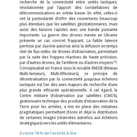
recherche de la connectivité entre unités tactiques,
révolutionnée par l’apport des constellations de
télécommunications en orbite basse. En effet, celles-ci
ont la particularité d’offrir des couvertures beaucoup
plus étendues que les satellites géostationnaires, mais
aussi des liaisons rapides avec une bande passante
importante. La guerre des drones menée en Ukraine
présente un cas concret frappant. La faible latence
permise par
Starlink
autorise ainsi la diffusion en temps
réel de flux vidéo de drones d’observation, permettant
par la suite des frappes réactives de haute précision,
(
5
)
par d’autres drones, de l’artillerie ou d’autres moyens
.
Conceptualisé en France sous le vocable RM2SE (Réseau
Multi-Senseurs, Multi-Effecteurs), ce principe de
décentralisation par la connectivité jusqu’aux échelons
tactiques est l’un des axes majeurs de recherche d’une
plus grande efficacité opérationnelle. À cet égard, le
Centre militaire d’observation par satellites (CMOS),
gestionnaire technique des produits d’observation de la
Terre pour les armées, a mis en place des initiatives
pragmatiques permettant d’ores et déjà la distribution
de certaines images (réservées autrefois aux échelons
stratégiques) vers les unités élémentaires.
Il reste 74 % de l'article à lire