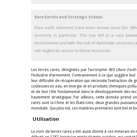
Rare Earths and Strategic Stakes
Rare earth elements have been known since the 18th 
economy in particular. This has led to a race betw
environment and with the risk of diplomatic excesses a
not neglect its access to these resources.
Les terres rares, désignées par l’acronyme
REE
(
Rare Earth
l’industrie d’armement. Contrairement à ce que suggère leur ap
leur difficulté de récupération qui nécessite l’extraction de
coûteuses en eau, en énergie et en produits chimiques poll
et de leur rôle fondamental dans le développement des tec
hautement stratégique. Par ailleurs, cette donnée prend une
rares sont la Chine et les États-Unis, deux grandes puissanc
mondiale. Qui plus est, ces matières premières sont bel et 
Utilisation
Le nom de terres rares a été aussi donné à ces minerais en ra
débuté en 1787 lorsqu’un minéralogiste suédois, qui visitait