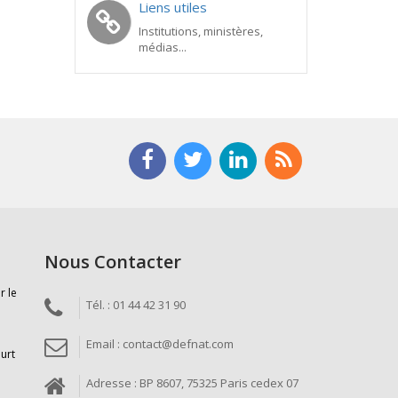
Liens utiles
Institutions, ministères,
médias...
Nous Contacter
r le
Tél. : 01 44 42 31 90
Email : contact@defnat.com
ourt
Adresse : BP 8607, 75325 Paris cedex 07