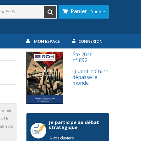
Panier
- 0 article
MON ESPACE
CONNEXION
Été 2026
n° 892
Quand la Chine
dépasse le
monde
onomie,
s-Unis,
Je participe au débat
afin de
stratégique
À vos claviers,