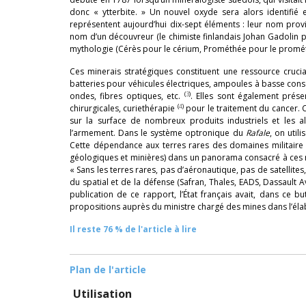
donc « ytterbite. » Un nouvel oxyde sera alors identifié e
représentent aujourd’hui dix-sept éléments : leur nom provi
nom d’un découvreur (le chimiste finlandais Johan Gadolin po
mythologie (Cérès pour le cérium, Prométhée pour le promét
Ces minerais stratégiques constituent une ressource cruci
batteries pour véhicules électriques, ampoules à basse conso
(
3
)
ondes, fibres optiques, etc.
. Elles sont également prése
(
4
)
chirurgicales, curiethérapie
pour le traitement du cancer. 
sur la surface de nombreux produits industriels et les a
l’armement. Dans le système optronique du
Rafale
, on util
Cette dépendance aux terres rares des domaines militaire 
géologiques et minières) dans un panorama consacré à ces
« Sans les terres rares, pas d’aéronautique, pas de satellites
du spatial et de la défense (Safran, Thales, EADS, Dassault 
publication de ce rapport, l’État français avait, dans ce 
propositions auprès du ministre chargé des mines dans l’élab
Il reste 76 % de l'article à lire
Plan de l'article
Utilisation