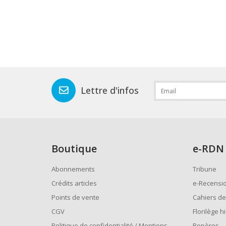
Lettre d'infos
Boutique
e
-RDN
Abonnements
Tribune
Crédits articles
e-Recensi
Points de vente
Cahiers de
CGV
Florilège h
Politique de confidentialité / Mentions
Repères