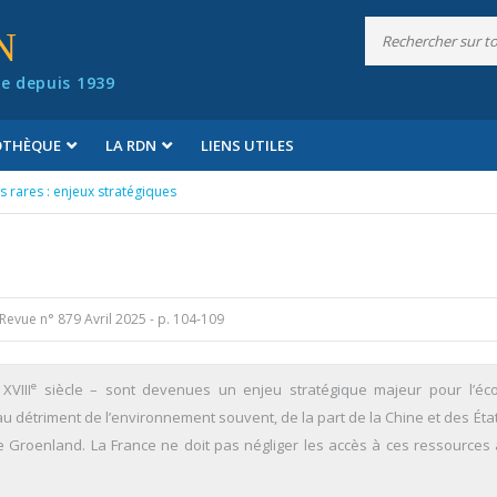
N
e depuis 1939
IOTHÈQUE
LA RDN
LIENS UTILES
s rares : enjeux stratégiques
Revue n° 879 Avril 2025
- p. 104-109
e
XVIII
siècle – sont devenues un enjeu stratégique majeur pour l’éc
 détriment de l’environnement souvent, de la part de la Chine et des État
Groenland. La France ne doit pas négliger les accès à ces ressources 