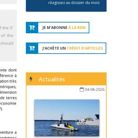
réagissez au dossier du mois
 the IT
JE M'ABONNE
À LA RDN
 of the
 should
J'ACHÈTE UN
CRÉDIT D'ARTICLES
inte dont
éférence à
Actualités
ation très
umériques,
04-08-2026
dimension
 de terres
l’économie
1
)
).
aventure a
il nommera