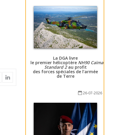
La DGA livre
le premier hélicoptère
NH90 Caïman
Standard 2
au profit
des forces spéciales de l’armée
de Terre
26-07-2026