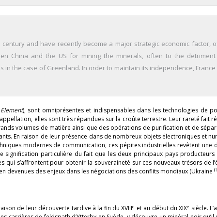
century and have recently become a major strategic economic factor, of
een China and the US for mining the minerals, often to the detriment
s in the case of Greenland. In order to maintain its independence, France
 Element
), sont omniprésentes et indispensables dans les technologies de po
pellation, elles sont très répandues sur la croûte terrestre. Leur rareté fait r
 grands volumes de matière ainsi que des opérations de purification et de sépar
uants. En raison de leur présence dans de nombreux objets électroniques et n
hniques modernes de communication, ces pépites industrielles revêtent une 
 signification particulière du fait que les deux principaux pays producteurs
es qui s’affrontent pour obtenir la souveraineté sur ces nouveaux trésors de 
(
bien devenues des enjeux dans les négociations des conflits mondiaux (Ukraine
e
e
ison de leur découverte tardive à la fin du XVIII
et au début du XIX
siècle. L’
 les carrières de feldspath d’Ytterby en Suède, y découvre un minéral noir qu’