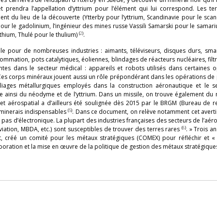
t prendra l’appellation d’yttrium pour l’élément qui lui correspond. Les te
ent du lieu de la découverte (Ytterby pour l’yttrium, Scandinavie pour le sca
ur le gadolinium, l’ingénieur des mines russe Vassili Samarski pour le samari
(
2
)
hium, Thulé pour le thulium)
.
ale pour de nombreuses industries : aimants, téléviseurs, disques durs, sma
mmation, pots catalytiques, éoliennes, blindages de réacteurs nucléaires, filt
ntes dans le secteur médical : appareils et robots utilisés dans certaines 
Ces corps minéraux jouent aussi un rôle prépondérant dans les opérations de
lliages métallurgiques employés dans la construction aéronautique et le s
ise ainsi du néodyme et de l’yttrium. Dans un missile, on trouve également d
et aérospatial a d’ailleurs été soulignée dès 2015 par le BRGM (Bureau de r
(
5
)
 minerais indispensables
. Dans ce document, on relève notamment cet averti
, pas d’électronique. La plupart des industries françaises des secteurs de l’aér
(
6
)
Aviation, MBDA, etc.) sont susceptibles de trouver des terres rares
. » Trois a
but, créé un comité pour les métaux stratégiques (COMEX) pour réfléchir et «
oration et la mise en œuvre de la politique de gestion des métaux stratégique