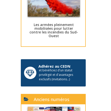
Les armées pleinement
mobilisées pour lutter
contre les incendies du Sud-
Ouest
Adhérez au CEDN
et bénéficiez d'un statut
privilégié et d'avantages
exclusifs (invitations...)
Anciens numéros