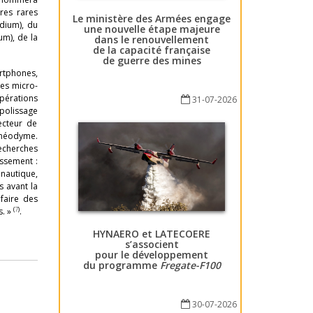
rres rares
Le ministère des Armées engage
ndium), du
une nouvelle étape majeure
um), de la
dans le renouvellement
de la capacité française
de guerre des mines
rtphones,
res micro-
opérations
31-07-2026
 polissage
ecteur de
u néodyme.
echerches
ssement :
onautique,
ns avant la
 faire des
(
7
)
s. »
.
HYNAERO et LATECOERE
s’associent
pour le développement
du programme
Fregate-F100
30-07-2026