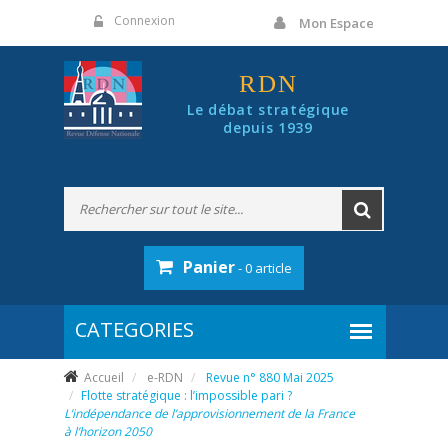
Panneau de gestion des cookies
Connexion
Mon Espace
RDN
Le débat stratégique
depuis 1939
Panier
- 0 article
Accueil
e-RDN
Revue n° 880 Mai 2025
Flotte stratégique : l’impossible pari ?
L’indépendance de l’approvisionnement de la France
à l’horizon 2050