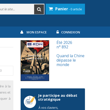
Panier
- 0 article
MON ESPACE
CONNEXION
Été 2026
n° 892
Quand la Chine
dépasse le
monde
13
re à la
ires et
Je participe au débat
iquer à
stratégique
À vos claviers,