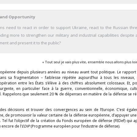
 and Opportunity
ns need to react in order to support Ukraine, react to the Russian thr
ing more to strengthen our military and industrial capabilities despite 
ent and present it to the public?
« Tout seul je vais plus vite, ensemble nous allons plus loi
uropéenne depuis plusieurs années au niveau avant tout politique. Le rappor
ns sa fragmentation – faiblesse répétée aujourd’hui à tous les niveaux, p
pération entre les États s’élève à des chiffres absolument colossaux. Et, po
urgente, en particulier face à la guerre, conventionnelle, économique, cultu
l. Rappelons que seulement 20 % de dépenses en matière de la défense se réa
 des décisions et trouver des convergences au sein de l’Europe. C’est égale
ne, de promouvoir la valeur certaine de la défense européenne, d’appuyer une
. Tel fut l’objectif de la création du Fonds européen de défense (FEDef) qui 
 encore de l’
EDIP
(Programme européen pour l’industrie de défense).