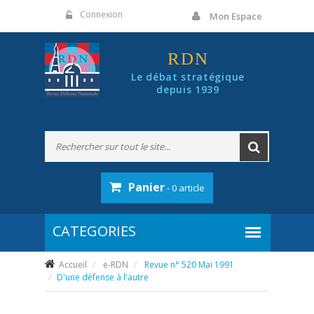
Panneau de gestion des cookies
Connexion
Mon Espace
RDN
Le débat stratégique
depuis 1939
Panier
- 0 article
Accueil
e-RDN
Revue n° 520 Mai 1991
D'une défense à l'autre