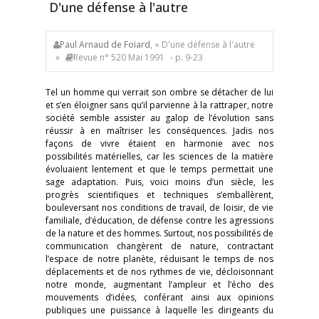
D'une défense à l'autre
Paul Arnaud de Foïard
, « D'une défense à l'autre
»
Revue n° 520 Mai 1991
- p. 9-23
Tel un homme qui verrait son ombre se détacher de lui
et s’en éloigner sans qu’il parvienne à la rattraper, notre
société semble assister au galop de l’évolution sans
réussir à en maîtriser les conséquences. Jadis nos
façons de vivre étaient en harmonie avec nos
possibilités matérielles, car les sciences de la matière
évoluaient lentement et que le temps permettait une
sage adaptation. Puis, voici moins d’un siècle, les
progrès scientifiques et techniques s’emballèrent,
bouleversant nos conditions de travail, de loisir, de vie
familiale, d’éducation, de défense contre les agressions
de la nature et des hommes. Surtout, nos possibilités de
communication changèrent de nature, contractant
l’espace de notre planète, réduisant le temps de nos
déplacements et de nos rythmes de vie, décloisonnant
notre monde, augmentant l’ampleur et l’écho des
mouvements d’idées, conférant ainsi aux opinions
publiques une puissance à laquelle les dirigeants du