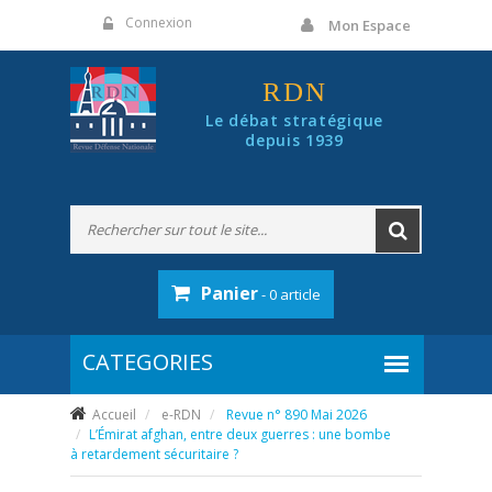
Panneau de gestion des cookies
Connexion
Mon Espace
RDN
Le débat stratégique
depuis 1939
Panier
- 0 article
Accueil
e-RDN
Revue n° 890 Mai 2026
L’Émirat afghan, entre deux guerres : une bombe
à retardement sécuritaire ?