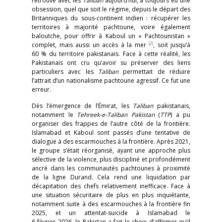
retrouvé avec les
Taliban
aujourd’hui, a toujours eu une
obsession, quel que soit le régime, depuis le départ des
Britanniques du sous-continent indien : récupérer les
territoires à majorité pachtoune, voire également
baloutche, pour offrir à Kaboul un « Pachtounistan »
(2)
complet, mais aussi un accès à la mer
, soit jusqu’à
60 % du territoire pakistanais. Face à cette réalité, les
Pakistanais ont cru qu’avoir su préserver des liens
particuliers avec les
Taliban
permettait de réduire
l’attrait d’un nationalisme pachtoune agressif. Ce fut une
erreur.
Dès l’émergence de l’Émirat, les
Taliban
pakistanais,
notamment le
Tehreek-e-
Taliban Pakistan
(
TTP
) a pu
organiser des frappes de l’autre côté de la frontière.
Islamabad et Kaboul sont passés d’une tentative de
dialogue à des escarmouches à la frontière. Après 2021,
le groupe s’était réorganisé, ayant une approche plus
sélective de la violence, plus discipliné et profondément
ancré dans les communautés pachtounes à proximité
de la ligne Durand. Cela rend une liquidation par
décapitation des chefs relativement inefficace. Face à
une situation sécuritaire de plus en plus inquiétante,
notamment suite à des escarmouches à la frontière fin
2025, et un attentat-suicide à Islamabad le
6 février 2026, le Pakistan a fait le choix d’affirmer qu’il