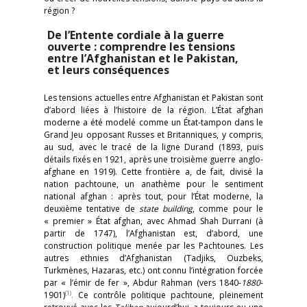
région ?
De l’Entente cordiale à la guerre
ouverte : comprendre les tensions
entre l’Afghanistan et le Pakistan,
et leurs conséquences
Les tensions actuelles entre Afghanistan et Pakistan sont
d’abord liées à l’histoire de la région. L’État afghan
moderne a été modelé comme un État-tampon dans le
Grand Jeu opposant Russes et Britanniques, y compris,
au sud, avec le tracé de la ligne Durand (1893, puis
détails fixés en 1921, après une troisième guerre anglo-
afghane en 1919). Cette frontière a, de fait, divisé la
nation pachtoune, un anathème pour le sentiment
national afghan : après tout, pour l’État moderne, la
deuxième tentative de
state building
, comme pour le
« premier » État afghan, avec Ahmad Shah Durrani (à
partir de 1747), l’Afghanistan est, d’abord, une
construction politique menée par les Pachtounes. Les
autres ethnies d’Afghanistan (Tadjiks, Ouzbeks,
Turkmènes, Hazaras, etc.) ont connu l’intégration forcée
par « l’émir de fer », Abdur Rahman (vers 1840-
1880
-
(1)
1901)
.
Ce contrôle politique pachtoune, pleinement