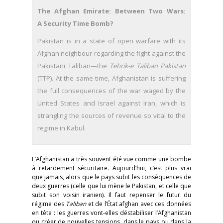
The Afghan Emirate: Between Two Wars:
A Security Time Bomb?
Pakistan is in a state of open warfare with its
Afghan neighbour regarding the fight against the
Pakistani Taliban—the
Tehrik-e Taliban Pakistan
(TTP). At the same time, Afghanistan is suffering
the full consequences of the war waged by the
United States and Israel against Iran, which is
strangling the sources of revenue so vital to the
regime in Kabul.
L’Afghanistan a très souvent été vue comme une bombe
à retardement sécuritaire. Aujourd’hui, c’est plus vrai
que jamais, alors que le pays subit les conséquences de
deux guerres (celle que lui mène le Pakistan, et celle que
subit son voisin iranien). Il faut repenser le futur du
régime des
Taliban
et de l’État afghan avec ces données
en tête : les guerres vont-elles déstabiliser l’Afghanistan
ou créer de nouvelles tensions, dans le pays ou dans la