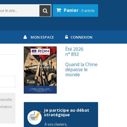
Panier
- 0 article
MON ESPACE
CONNEXION
Été 2026
n° 892
Quand la Chine
dépasse le
monde
trielle
relation
Je participe au débat
stratégique
À vos claviers,