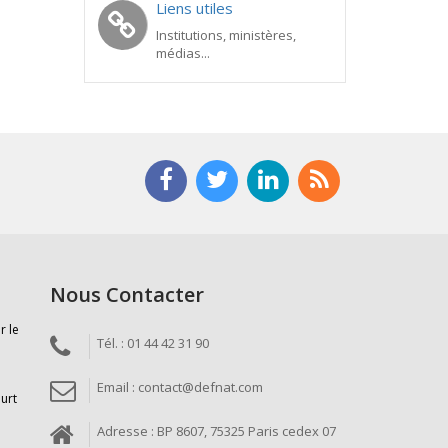
Liens utiles
Institutions, ministères,
médias...
Nous Contacter
r le
Tél. : 01 44 42 31 90
Email : contact@defnat.com
ourt
Adresse : BP 8607, 75325 Paris cedex 07