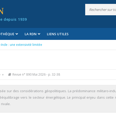
N
e depuis 1939
IOTHÈQUE
LA RDN
LIENS UTILES
-Inde : une extensivité limitée
e »
Revue n° 890 Mai 2026
- p. 32-38
basée sur des considérations géopolitiques. La prédominance militaro-indus
 rééquilibrage vers le secteur énergétique. Le principal enjeu dans cette 
 rivale.