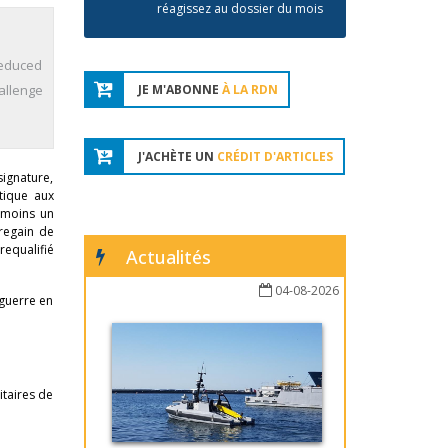
réagissez au dossier du mois
reduced
allenge
JE M'ABONNE
À LA RDN
J'ACHÈTE UN
CRÉDIT D'ARTICLES
signature,
étique aux
nmoins un
 regain de
requalifié
Actualités
04-08-2026
 guerre en
itaires de