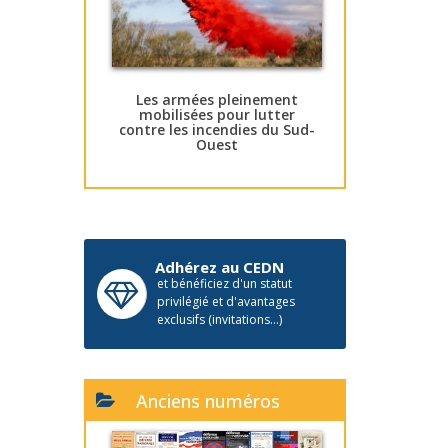
Les armées pleinement
mobilisées pour lutter
contre les incendies du Sud-
Ouest
Adhérez au CEDN
et bénéficiez d'un statut
privilégié et d'avantages
exclusifs (invitations...)
Anciens numéros