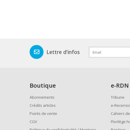
Lettre d'infos
Boutique
e
-RDN
Abonnements
Tribune
Crédits articles
e-Recensi
Points de vente
Cahiers de
CGV
Florilège h
Politique de confidentialité / Mentions
Repères