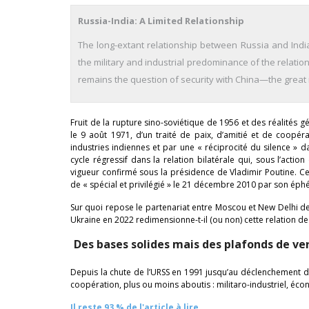
Russia-India: A Limited Relationship
The long-extant relationship between Russia and India
the military and industrial predominance of the relati
remains the question of security with China—the great r
Fruit de la rupture sino-soviétique de 1956 et des réalités g
le 9 août 1971, d’un traité de paix, d’amitié et de coopér
industries indiennes et par une « réciprocité du silence »
cycle régressif dans la relation bilatérale qui, sous l’acti
vigueur confirmé sous la présidence de Vladimir Poutine. Celui
de « spécial et privilégié » le 21 décembre 2010 par son ép
Sur quoi repose le partenariat entre Moscou et New Delhi dep
Ukraine en 2022 redimensionne-t-il (ou non) cette relation d
Des bases solides mais des plafonds de ver
Depuis la chute de l’URSS en 1991 jusqu’au déclenchement des 
coopération, plus ou moins aboutis : militaro-industriel, éc
Il reste 93 % de l'article à lire