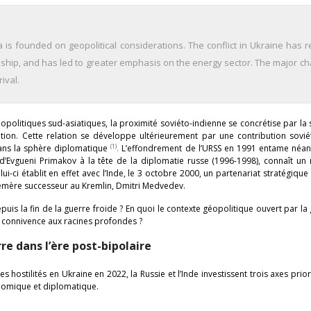
 is founded on geopolitical considerations. The conflict in Ukraine has 
onship, and has led to greater emphasis on the energy sector. The major ch
ival.
éopolitiques sud-asiatiques, la proximité soviéto-indienne se concrétise par la 
ation. Cette relation se développe ultérieurement par une contribution sovi
(1)
 dans la sphère diplomatique
.
L’effondrement de l’URSS en 1991 entame néa
on d’Evgueni Primakov à la tête de la diplomatie russe (1996-1998), connaît un
-ci établit en effet avec l’Inde, le 3 octobre 2000, un partenariat stratégique 
hémère successeur au Kremlin, Dmitri Medvedev.
uis la fin de la guerre froide ? En quoi le contexte géopolitique ouvert par la
e connivence aux racines profondes ?
re dans l’ère post-bipolaire
hostilités en Ukraine en 2022, la Russie et l’Inde investissent trois axes prior
onomique et diplomatique.