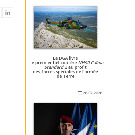
La DGA livre
le premier hélicoptère
NH90 Caïman
Standard 2
au profit
des forces spéciales de l’armée
de Terre
26-07-2026