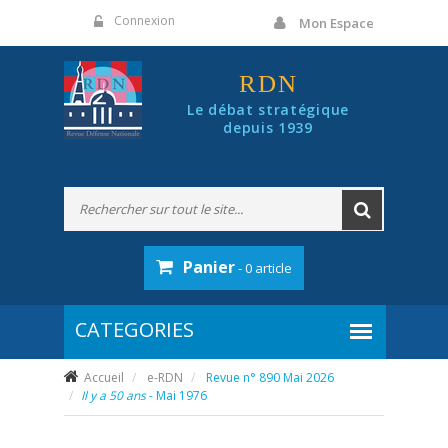
Panneau de gestion des cookies
Connexion
Mon Espace
RDN
Le débat stratégique
depuis 1939
Panier
- 0 article
Accueil
e-RDN
Revue n° 890 Mai 2026
Il y a 50 ans
- Mai 1976