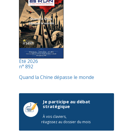
Été 2026
n° 892
Quand la Chine dépasse le monde
Je participe au débat
stratégique
À vos claviers,
réagissez au dossier du mois