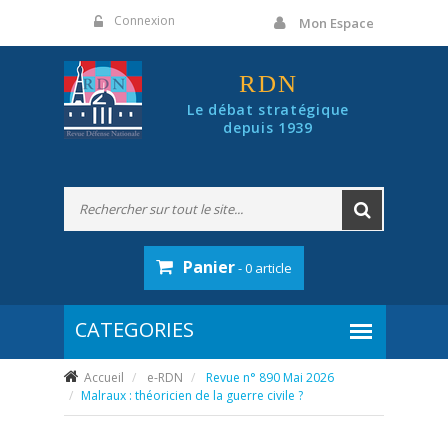
Panneau de gestion des cookies
Connexion
Mon Espace
RDN
Le débat stratégique
depuis 1939
Panier
- 0 article
Accueil
e-RDN
Revue n° 890 Mai 2026
Malraux : théoricien de la guerre civile ?