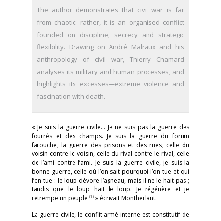
The author demonstrates that civil war is far
from chaotic: rather, it is an organised conflict
founded on discipline, secrecy and strategic
flexibility. Drawing on André Malraux and his
anthropology of civil war, Thierry Chamard
analyses its military and human processes, and
highlights its excesses—extreme violence and
fascination with death.
« Je suis la guerre civile… Je ne suis pas la guerre des
fourrés et des champs. Je suis la guerre du forum
farouche, la guerre des prisons et des rues, celle du
voisin contre le voisin, celle du rival contre le rival, celle
de l’ami contre l’ami. Je suis la guerre civile, je suis la
bonne guerre, celle où l’on sait pourquoi l’on tue et qui
l’on tue : le loup dévore l’agneau, mais il ne le hait pas ;
tandis que le loup hait le loup. Je régénère et je
(1)
retrempe un peuple
» écrivait Montherlant.
La guerre civile, le conflit armé interne est constitutif de