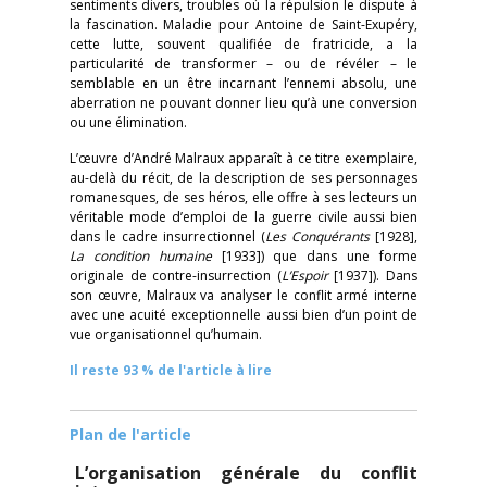
sentiments divers, troubles où la répulsion le dispute à
la fascination. Maladie pour Antoine de Saint-Exupéry,
cette lutte, souvent qualifiée de fratricide, a la
particularité de transformer – ou de révéler – le
semblable en un être incarnant l’ennemi absolu, une
aberration ne pouvant donner lieu qu’à une conversion
ou une élimination.
L’œuvre d’André Malraux apparaît à ce titre exemplaire,
au-delà du récit, de la description de ses personnages
romanesques, de ses héros, elle offre à ses lecteurs un
véritable mode d’emploi de la guerre civile aussi bien
dans le cadre insurrectionnel (
Les Conquérants
[1928],
La condition humaine
[1933]) que dans une forme
originale de contre-insurrection (
L’Espoir
[1937]). Dans
son œuvre, Malraux va analyser le conflit armé interne
avec une acuité exceptionnelle aussi bien d’un point de
vue organisationnel qu’humain.
Il reste 93 % de l'article à lire
Plan de l'article
L’organisation générale du conflit