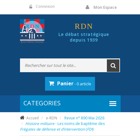
Panneau de gestion des cookies
Connexion
Mon Espace
RDN
Le débat stratégique
depuis 1939
Panier
- 0 article
Accueil
e-RDN
Revue n° 890 Mai 2026
Histoire militaire
- Les noms de baptême des
Frégates de défense et d’intervention
(
FDI
)