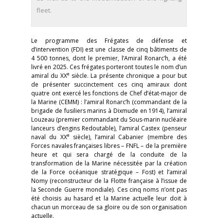
fleet.
Le programme des Frégates de défense et
d’intervention (FDI) est une classe de cinq bâtiments de
4 500 tonnes, dont le premier, l’Amiral Ronarc’h, a été
livré en 2025. Ces frégates porteront toutes le nom d’un
e
amiral du XX
siècle. La présente chronique a pour but
de présenter succinctement ces cinq amiraux dont
quatre ont exercé les fonctions de Chef d’état-major de
la Marine (CEMM) : l’amiral Ronarc’h (commandant de la
brigade de fusiliers marins à Dixmude en 1914), l’amiral
Louzeau (premier commandant du Sous-marin nucléaire
lanceurs d’engins Redoutable), l’amiral Castex (penseur
e
naval du XX
siècle), l’amiral Cabanier (membre des
Forces navales françaises libres – FNFL – de la première
heure et qui sera chargé de la conduite de la
transformation de la Marine nécessitée par la création
de la Force océanique stratégique – Fost) et l’amiral
Nomy (reconstructeur de la Flotte française à l’issue de
la Seconde Guerre mondiale). Ces cinq noms n’ont pas
été choisis au hasard et la Marine actuelle leur doit à
chacun un morceau de sa gloire ou de son organisation
actuelle.