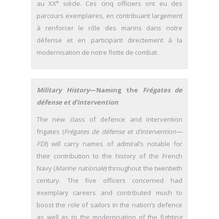
e
au XX
siècle. Ces cinq officiers ont eu des
parcours exemplaires, en contribuant largement
à renforcer le rôle des marins dans notre
défense et en participant directement à la
modernisation de notre flotte de combat.
Military History
—Naming the
Frégates de
défense et d’intervention
The new class of defence and intervention
frigates (
Frégates de défense et d’intervention—
FDI
) will carry names of admiral’s notable for
their contribution to the history of the French
Navy (
Marine nationale
) throughout the twentieth
century. The five officers concerned had
exemplary careers and contributed much to
boost the role of sailors in the nation’s defence
as well as to the modernisation of the fighting