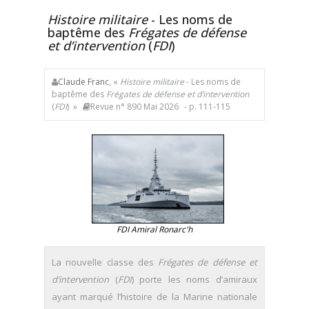
Histoire militaire
- Les noms de
baptême des
Frégates de défense
et d’intervention
(
FDI
)
Claude Franc
, «
Histoire militaire
- Les noms de
baptême des
Frégates de défense et d’intervention
(
FDI
) »
Revue n° 890 Mai 2026
- p. 111-115
FDI Amiral Ronarc'h
La nouvelle classe des
Frégates de défense et
d’intervention
(
FDI
) porte les noms d’amiraux
ayant marqué l’histoire de la Marine nationale