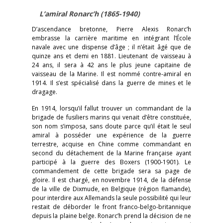
L’amiral Ronarc’h (1865-1940)
D’ascendance bretonne, Pierre Alexis Ronarc’h
embrasse la carrière maritime en intégrant l’École
navale avec une dispense d’âge ; il n’était âgé que de
quinze ans et demi en 1881. Lieutenant de vaisseau à
24 ans, il sera à 42 ans le plus jeune capitaine de
vaisseau de la Marine. Il est nommé contre-amiral en
1914. Il s’est spécialisé dans la guerre de mines et le
dragage.
En 1914, lorsqu’il fallut trouver un commandant de la
brigade de fusiliers marins qui venait d’être constituée,
son nom s’imposa, sans doute parce qu’il était le seul
amiral à posséder une expérience de la guerre
terrestre, acquise en Chine comme commandant en
second du détachement de la Marine française ayant
participé à la guerre des Boxers (1900-1901). Le
commandement de cette brigade sera sa page de
gloire. Il est chargé, en novembre 1914, de la défense
de la ville de Dixmude, en Belgique (région flamande),
pour interdire aux Allemands la seule possibilité qui leur
restait de déborder le front franco-belgo-britannique
depuis la plaine belge. Ronarc’h prend la décision de ne