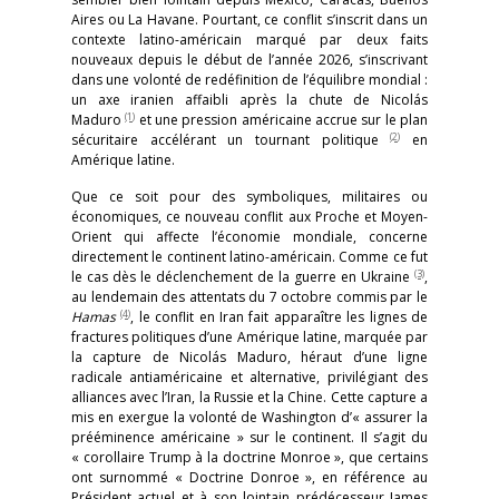
Aires ou La Havane. Pourtant, ce conflit s’inscrit dans un
contexte latino-américain marqué par deux faits
nouveaux depuis le début de l’année 2026, s’inscrivant
dans une volonté de redéfinition de l’équilibre mondial :
un axe iranien affaibli après la chute de Nicolás
(1)
Maduro
et une pression américaine accrue sur le plan
(2)
sécuritaire accélérant un tournant politique
en
Amérique latine.
Que ce soit pour des symboliques, militaires ou
économiques, ce nouveau conflit aux Proche et Moyen-
Orient qui affecte l’économie mondiale, concerne
directement le continent latino-américain. Comme ce fut
(3)
le cas dès le déclenchement de la guerre en Ukraine
,
au lendemain des attentats du 7 octobre commis par le
(4)
Hamas
, le conflit en Iran fait apparaître les lignes de
fractures politiques d’une Amérique latine, marquée par
la capture de Nicolás Maduro, héraut d’une ligne
radicale antiaméricaine et alternative, privilégiant des
alliances avec l’Iran, la Russie et la Chine. Cette capture a
mis en exergue la volonté de Washington d’« assurer la
prééminence américaine » sur le continent. Il s’agit du
« corollaire Trump à la doctrine Monroe », que certains
ont surnommé « Doctrine Donroe », en référence au
Président actuel et à son lointain prédécesseur James