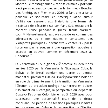
Monroe. Le message d’une « reprise en main » politique
a été perçu et s’est concrétisé par le Sommet « Bouclier
(5)
des Amériques »
en mars 2026, créant une alliance
politique et sécuritaire en Amérique latine autour
d’alliés qui assurent aux États-Unis une forme de
« ceinture de sécurité » sur son flanc Sud, restaurant le
concept utilisé pendant la guerre froide d’arrière-
(6)
cour
. Naturellement, les pays considérés comme des
adversaires ou « non fiables » constituent des
« objectifs politiques » devant être « contenus » par la
force ou par le soutien à une opposition appelée à
accéder au pouvoir comme en décembre 2025 au
(7)
Honduras
.
(8)
La « tentation du Sud global »
promue au début des
années 2020 par le Venezuela, le Nicaragua, Cuba, la
Bolivie et le Brésil pendant une partie du dernier
(9)
mandat du président Lula da Silva
paraît bien isolée et
en voie de démantèlement. La transition au Venezuela,
l’élection du président Rodrigo Paz Pereira en Bolivie,
l’isolement du Nicaragua, la perspective du départ de
Gustavo Petro en Colombie en août 2026 avec pour
successeur une personnalité issue de la droite
concluant une période de tensions politiques inédites,
les pressions sur Cuba et la perspective de l’élection