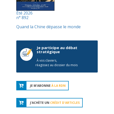
Été 2026
n° 892
Quand la Chine dépasse le monde
Je participe au débat
stratégique
À vos claviers,
réagissez au dossier du mois
JE M'ABONNE
À LA RDN
J'ACHÈTE UN
CRÉDIT D'ARTICLES