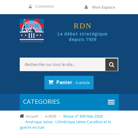
Panneau de gestion des cookies
Connexion
Mon Espace
RDN
Le débat stratégique
depuis 1939
Panier
- 0 article
Accueil
e-RDN
Revue n° 890 Mai 2026
Amérique latine
- L’Amérique latine-Caraïbes et la
guerre en Iran