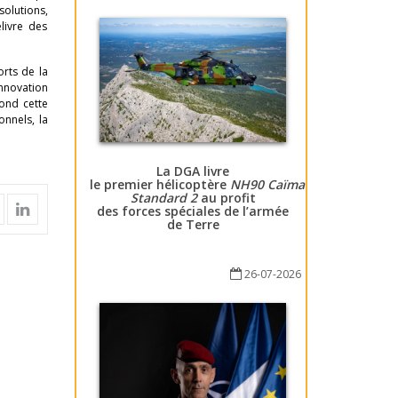
solutions,
livre des
orts de la
innovation
fond cette
onnels, la
La DGA livre
le premier hélicoptère
NH90 Caïman
Standard 2
au profit
des forces spéciales de l’armée
de Terre
26-07-2026