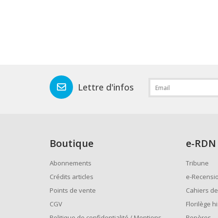
Lettre d'infos
Boutique
e
-RDN
Abonnements
Tribune
Crédits articles
e-Recensi
Points de vente
Cahiers de
CGV
Florilège h
Politique de confidentialité / Mentions
Repères