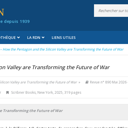
N
e depuis 1939
IOTHÈQUE
LA RDN
LIENS UTILES
 – How the Pentagon and the Silicon Valley are Transforming the Future of War
on Valley are Transforming the Future of War
ilicon Valley are Transforming the Future of War
»
Revue n° 890 Mai 2026
er
Scribner Books, New York, 2025, 319 pages
re Transforming the Future of War