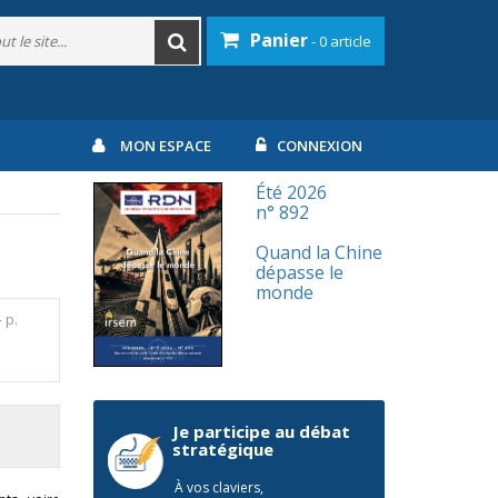
Panier
- 0 article
MON ESPACE
CONNEXION
Été 2026
n° 892
Quand la Chine
dépasse le
monde
- p.
Je participe au débat
stratégique
À vos claviers,