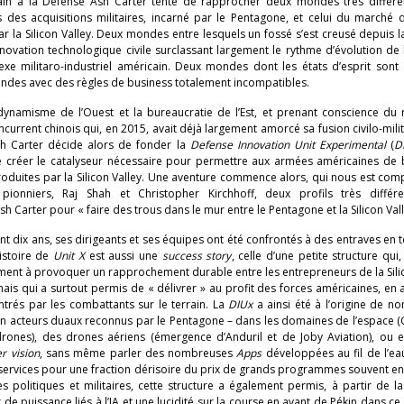
cain à la Défense Ash Carter tente de rapprocher deux mondes très différen
s des acquisitions militaires, incarné par le Pentagone, et celui du marché 
r la Silicon Valley. Deux mondes entre lesquels un fossé s’est creusé depuis la
nnovation technologique civile surclassant largement le rythme d’évolution de
e militaro-industriel américain. Deux mondes dont les états d’esprit sont 
ondes avec des règles de business totalement incompatibles.
dynamisme de l’Ouest et la bureaucratie de l’Est, et prenant conscience du 
urrent chinois qui, en 2015, avait déjà largement amorcé sa fusion civilo-mili
h Carter décide alors de fonder la
Defense Innovation Unit Experimental
(
D
e créer le catalyseur nécessaire pour permettre aux armées américaines de b
oduites par la Silicon Valley. Une aventure commence alors, qui nous est co
onniers, Raj Shah et Christopher Kirchhoff, deux profils très différ
 Carter pour « faire des trous dans le mur entre le Pentagone et la Silicon Vall
ant dix ans, ses dirigeants et ses équipes ont été confrontés à des entraves en 
histoire de
Unit X
est aussi une
success story
, celle d’une petite structure qui
ment à provoquer un rapprochement durable entre les entrepreneurs de la Sili
ais qui a surtout permis de « délivrer » au profit des forces américaines, en
trés par les combattants sur le terrain. La
DIUx
a ainsi été à l’origine de n
n acteurs duaux reconnus par le Pentagone – dans les domaines de l’espace (C
drones), des drones aériens (émergence d’Anduril et de Joby Aviation), ou 
r vision
, sans même parler des nombreuses
Apps
développées au fil de l’ea
 services pour une fraction dérisoire du prix de grands programmes souvent en
politiques et militaires, cette structure a également permis, à partir de la
de puissance liés à l’IA et une lucidité sur la course en avant de Pékin dans c