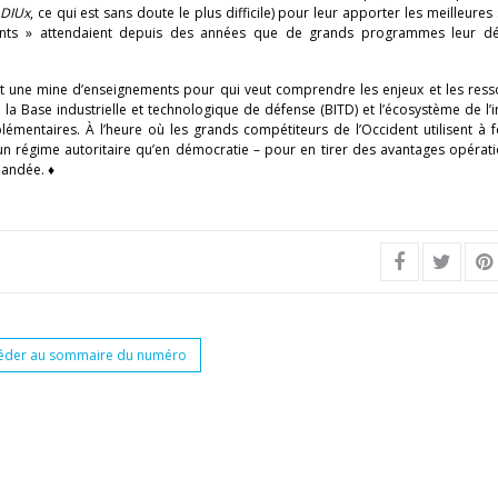
a
DIUx
, ce qui est sans doute le plus difficile) pour leur apporter les meilleures 
nts » attendaient depuis des années que de grands programmes leur dé
 et une mine d’enseignements pour qui veut comprendre les enjeux et les ress
la Base industrielle et technologique de défense (BITD) et l’écosystème de l’
émentaires. À l’heure où les grands compétiteurs de l’Occident utilisent à 
n régime autoritaire qu’en démocratie – pour en tirer des avantages opérati
mandée. ♦
éder au sommaire du numéro