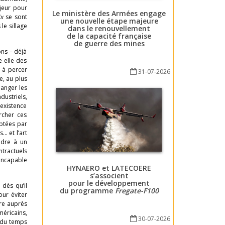
jeur pour
Le ministère des Armées engage
x
se sont
une nouvelle étape majeure
le sillage
dans le renouvellement
de la capacité française
de guerre des mines
ons – déjà
e elle des
 à percer
31-07-2026
e, au plus
hanger les
dustriels,
’existence
rcher ces
optées par
… et l’art
ndre à un
ntractuels
 incapable
HYNAERO et LATECOERE
s’associent
pour le développement
 dès qu’il
du programme
Fregate-F100
our éviter
re auprès
méricains,
30-07-2026
 du temps