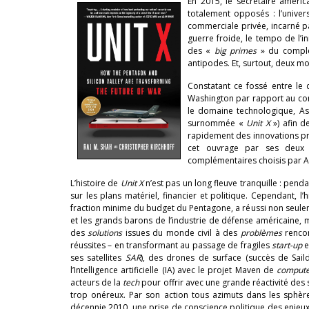
En 2015, le secrétaire améri
totalement opposés : l’univer
commerciale privée, incarné pa
guerre froide, le tempo de l’i
des «
big primes
» du complex
antipodes. Et, surtout, deux m
Constatant ce fossé entre le 
Washington par rapport au conc
le domaine technologique, As
surnommée «
Unit X
») afin d
rapidement des innovations pr
cet ouvrage par ses deux pi
complémentaires choisis par Ash
L’histoire de
Unit X
n’est pas un long fleuve tranquille : pend
sur les plans matériel, financier et politique. Cependant, l’
fraction minime du budget du Pentagone, a réussi non seule
et les grands barons de l’industrie de défense américaine, m
des
solutions
issues du monde civil à des
problèmes
rencon
réussites – en transformant au passage de fragiles
start-up
e
ses satellites
SAR
), des drones de surface (succès de Sail
l’Intelligence artificielle (IA) avec le projet Maven de
compute
acteurs de la
tech
pour offrir avec une grande réactivité des
trop onéreux. Par son action tous azimuts dans les sphères 
décennie 2010, une prise de conscience politique des enjeux 