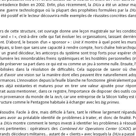
résidence Biden en 2002. Enfin, plus récemment, la
DIUx
a été un acteur ma
 une guerre technologique où la plupart des prophéties formulées par la
DIU
a été positif et le lecteur découvrira mille exemples de réussites concrètes dans 
s de cette structure, cet ouvrage donne une leçon magistrale sur les conditi
d « I », c’est-à-dire celle qui fait évoluer les organisations, laissant derrièr
nt. D’abord, le besoin d’un « sponsor » :
Unit X
montre à quel point les murs
e épais, si bien que sans une capacité à rendre compte, hors chaîne hiérarchiqu
r un grand décideur, les anticorps du système sont trop forts pour espérer c
umière les innombrables freins systémiques et les hostilités personnelles (in
t de préserver sa part dans ce qui est vu comme un jeu à somme nulle. Ensuite, l
ilisées dans la résolution de difficultés. Cela suppose de savoir où che
rtout d’avoir une vision sur la manière dont elles peuvent être naturellement ad
erformances. L’innovation depuis la feuille blanche ne fonctionne généralement pas
ies
déjà
existantes et matures pour en tirer une valeur ajoutée pour répo
rait aussi mentionner, dans ce registre, l’importance de disposer des outils co
 en provenance du monde de la
tech
, car une entreprise de la Silicon Valley est
 structure comme le Pentagone habituée à échanger avec les
big primes
.
soudre. Facile à dire, mais difficile à faire, tant le réflexe largement répandu
ans avoir au préalable identifié de problèmes à traiter, et donc de finalité. P
 la
DIUx
montre comment le temps investi à identifier les problèmes à résoud
tions pertinentes : opérateurs des
Combined Air Operations Center
(
CAOC
) a
grands décideurs militaires… autant de « clients » avec lesquels la
DIUx
a passé