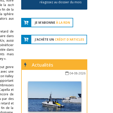
ts, voire
réagissez au dossier du mois
de la
tech
 fin de la
 la sphère
alors aux
JE M'ABONNE
À LA RDN
retard de
taire dans
J'ACHÈTE UN
CRÉDIT D'ARTICLES
IUx
, aussi
énéficier
mptée dans
ents mais
ey ».
Actualités
tout genre
, avec une
04-08-2026
con Valley
 apportant
ombreuses
apella et
encore de
u par des
 retard et
 fin de la
e domaine,