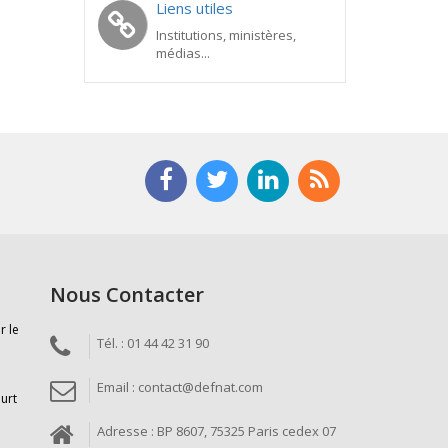
Liens utiles
Institutions, ministères,
médias...
Nous Contacter
r le
Tél. : 01 44 42 31 90
Email : contact@defnat.com
ourt
Adresse : BP 8607, 75325 Paris cedex 07