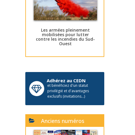
Les armées pleinement
mobilisées pour lutter
contre les incendies du Sud-
Ouest
Adhérez au CEDN
et bénéficiez d'un statut
privilégié et d'avantages
exclusifs (invitations...)
Anciens numéros