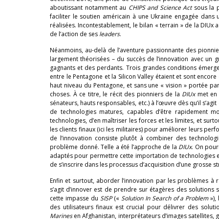
aboutissant notamment au
CHIPS and Science Act
sous la p
faciliter le soutien américain à une Ukraine engagée dans
réalisées. Incontestablement, le bilan « terrain » de la DIUx 
de l’action de ses
leaders
.
Néanmoins, au-delà de l’aventure passionnante des pionnier
largement théorisées – du succès de l’innovation avec un gran
gagnants et des perdants. Trois grandes conditions émerge
entre le Pentagone et la Silicon Valley étaient et sont encor
haut niveau du Pentagone, et sans une « vision » portée pa
choses. À ce titre, le récit des pionniers de la
DIUx
met en l
sénateurs, hauts responsables, etc.) à l’œuvre dès qu’il s’agi
de technologies matures, capables d’être rapidement mob
technologies, d’en maîtriser les forces et les limites, et su
les clients finaux (ici les militaires) pour améliorer leurs p
de l’innovation consiste plutôt à combiner des technolog
problème donné. Telle a été l’approche de la
DIUx
. On pour
adaptés pour permettre cette importation de technologies
de s’inscrire dans les processus d’acquisition d’une grosse
Enfin et surtout, aborder l’innovation par les problèmes à ré
s’agit d’innover est de prendre sur étagères des solutions s
cette impasse du
SISP
(«
Solution In Search of a Problem
»),
des utilisateurs finaux est crucial pour délivrer des solu
Marines
en Afghanistan, interprétateurs d’images satellites, 