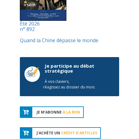
Été 2026
n° 892
Quand la Chine dépasse le monde
Je participe au débat
stratégique
À vos claviers,
réagissez au dossier du mois
JE M'ABONNE
À LA RDN
J'ACHÈTE UN
CRÉDIT D'ARTICLES