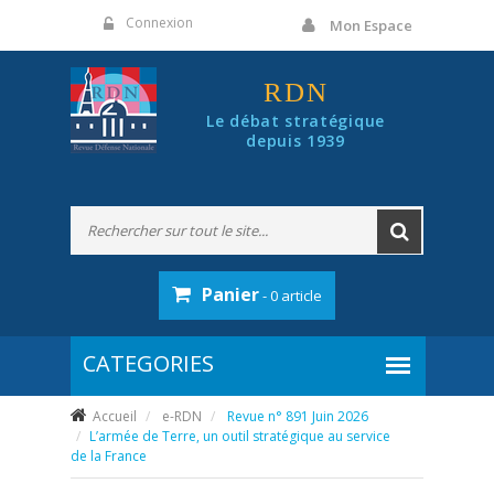
Panneau de gestion des cookies
Connexion
Mon Espace
RDN
Le débat stratégique
depuis 1939
Panier
- 0 article
Accueil
e-RDN
Revue n° 891 Juin 2026
L’armée de Terre, un outil stratégique au service
de la France