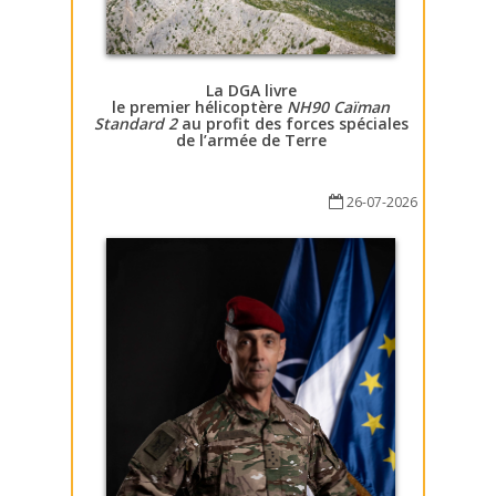
La DGA livre
le premier hélicoptère
NH90 Caïman
Standard 2
au profit des forces spéciales
de l’armée de Terre
26-07-2026