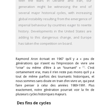
With the wars in Ukraine and Iran, our
generation might be witnessing the end of
several major historical cycles, with increasing
global instability resulting from the emergence of
imperial behaviour by countries eager to rewrite
history. Developments in the United States are
adding to this dangerous change, and Europe
has taken the competition on board.
Raymond Aron écrivait en 1967 qu’il y a « peu de
générations qui n’aient eu l’impression de vivre une
(1)
“crise” ou même d’être à un “tournant” »
. C’est
certainement vrai, mais il n’en reste pas moins qu’il y a
tout de même parfois des tournants historiques, et
nous sommes sans doute en train d’en vivre un, qui peut
faire penser à celui des années 1989-1991. Plus
exactement, notre génération pourrait voir la fin de
plusieurs cycles historiques majeurs.
Des fins de cycles