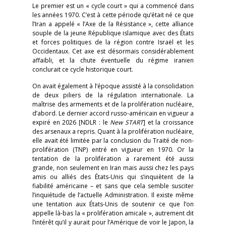
Le premier est un « cycle court » qui a commencé dans
les années 1970. C’est à cette période qu’était né ce que
l’Iran a appelé « l’Axe de la Résistance », cette alliance
souple de la jeune République islamique avec des États
et forces politiques de la région contre Israël et les
Occidentaux. Cet axe est désormais considérablement
affaibli, et la chute éventuelle du régime iranien
conclurait ce cycle historique court.
On avait également à l’époque assisté à la consolidation
de deux piliers de la régulation internationale. La
maîtrise des armements et de la prolifération nucléaire,
d’abord. Le dernier accord russo-américain en vigueur a
expiré en 2026 [NDLR : le
New START
] et la croissance
des arsenaux a repris. Quant à la prolifération nucléaire,
elle avait été limitée par la conclusion du Traité de non-
prolifération (TNP) entré en vigueur en 1970. Or la
tentation de la prolifération a rarement été aussi
grande, non seulement en Iran mais aussi chez les pays
amis ou alliés des États-Unis qui s’inquiètent de la
fiabilité américaine – et sans que cela semble susciter
l’inquiétude de l’actuelle Administration. Il existe même
une tentation aux États-Unis de soutenir ce que l’on
appelle là-bas la « prolifération amicale », autrement dit
l’intérêt qu’il y aurait pour l’Amérique de voir le Japon, la