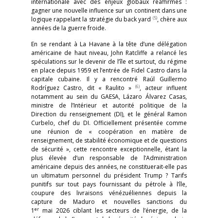
internationale avec des enjeux globaux réaffirmés :
gagner une nouvelle influence sur un continent dans une
(5)
logique rappelant la stratégie du back yard
, chère aux
années de la guerre froide.
En se rendant à La Havane à la tête d’une délégation
américaine de haut niveau, John Ratcliffe a relancé les
spéculations sur le devenir de l’île et surtout, du régime
en place depuis 1959 et l’entrée de Fidel Castro dans la
capitale cubaine. Il y a rencontré Raúl Guillermo
(6)
Rodríguez Castro, dit « Raulito »
, acteur influent
notamment au sein du GAESA, Lázaro Álvarez Casas,
ministre de l’Intérieur et autorité politique de la
Direction du renseignement (DI), et le général Ramon
Curbelo, chef du DI. Officiellement présentée comme
une réunion de « coopération en matière de
renseignement, de stabilité économique et de questions
de sécurité », cette rencontre exceptionnelle, étant la
plus élevée d’un responsable de l’Administration
américaine depuis des années, ne constituerait-elle pas
un ultimatum personnel du président Trump ? Tarifs
punitifs sur tout pays fournissant du pétrole à l’île,
coupure des livraisons vénézuéliennes depuis la
capture de Maduro et nouvelles sanctions du
er
1
mai 2026 ciblant les secteurs de l’énergie, de la