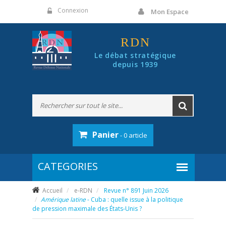
Panneau de gestion des cookies
Connexion
Mon Espace
RDN
Le débat stratégique
depuis 1939
Panier
- 0 article
Accueil
e-RDN
Revue n° 891 Juin 2026
Amérique latine
- Cuba : quelle issue à la politique
de pression maximale des États-Unis ?