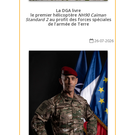
La DGA livre
le premier hélicoptère
NH90 Caïman
Standard 2
au profit des forces spéciales
de l’armée de Terre
26-07-2026