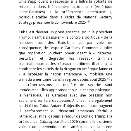
Unis s’appliquent à respecter à la lettre la volonté de
rétablir « dans l’hémisphère occidental » (Amérique
latine-Caraïbes), « la prééminence américaine »,
politique établie dans le cadre de National Security
(3)
Strategy présentée le 25 novembre 2025
.
Cuba est devenu un point essentiel pour le président
Trump, visant à s’assurer « le contrôle politique » de la
frontière sud des États-Unis et, par voie de
conséquence, de l’espace Caraïbes. Comment oublier
que l’opération Southern Spear visant à « détecter,
perturber et dégrader les réseaux criminels
transnationaux et les réseaux maritimes illicites », à
combattre les cartels de la drogue en Amérique latine et
« à protéger la nation américaine », mobilise une
(4)
armada américaine dans la région depuis août 2025
?
Les répercussions en matière de sécurité sont
immédiates. Elles apparaissent sur le champ politique :
le Venezuela, les Caraïbes avec une pression non
seulement sur l’arc des petites Antilles mais également
sur Haïti ou Cuba. Autant d’objectifs qui accompagnent
le renforcement du dispositif américain dédié à
l’Amérique latine, depuis le retour de Donald Trump à la
présidence. Cuba apparaît en 2026 comme le troisième
volet d’un interventionnisme américain sur la scène