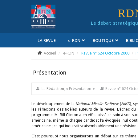
Panneau de gestion des cookies
RD
Le débat stratégiqu
LA REVUE
e
-RDN
BOUTIQUE
BIBL
Conditions générales de vente
Accueil
e-RDN
Revue n° 624 Octobre 2000
P
Présentation
La Rédaction
, « Présentation »
Revue n° 624 Oct
Le développement de la
National Missile Defense
(
NMD
), s
les réflexions des fidèles auteurs de la revue. L’échec du 
programme. M. Bill Clinton a en effet laissé ce soin à son suc
américaine, même si chaque candidat l’a évoquée, nul dout
américaine ; ce qui induirait vraisemblablement une révision
C’est pourquoi nous organiserons un débat sur ce thème