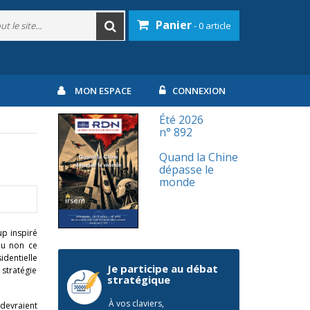
Panier
- 0 article
MON ESPACE
CONNEXION
Été 2026
n° 892
Quand la Chine
dépasse le
monde
up inspiré
 ou non ce
identielle
Je participe au débat
stratégie
stratégique
À vos claviers,
 devraient