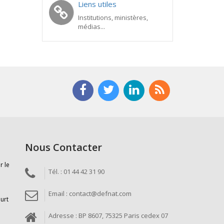
Liens utiles
Institutions, ministères,
médias...
Nous Contacter
r le
Tél. : 01 44 42 31 90
Email : contact@defnat.com
ourt
Adresse : BP 8607, 75325 Paris cedex 07