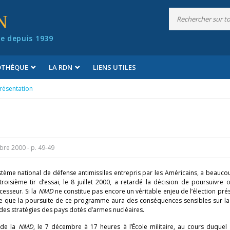
N
e depuis 1939
IOTHÈQUE
LA RDN
LIENS UTILES
résentation
obre 2000
- p. 49-49
ystème national de défense antimissiles entrepris par les Américains, a beauco
troisième tir d’essai, le 8 juillet 2000, a retardé la décision de poursuivre
cesseur. Si la
NMD
ne constitue pas encore un véritable enjeu de l’élection prés
e que la poursuite de ce programme aura des conséquences sensibles sur la 
 des stratégies des pays dotés d’armes nucléaires.
 de la
NMD
, le 7 décembre à 17 heures à l’École militaire, au cours duquel