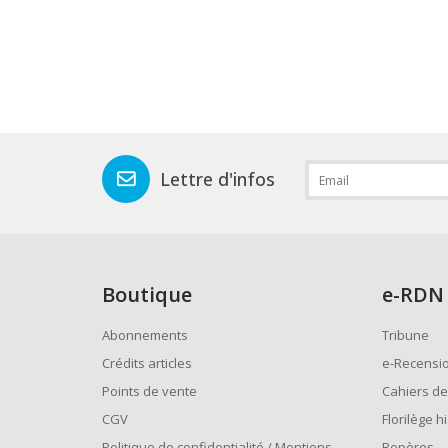
Lettre d'infos
Boutique
e
-RDN
Abonnements
Tribune
Crédits articles
e-Recensi
Points de vente
Cahiers de
CGV
Florilège h
Politique de confidentialité / Mentions
Repères