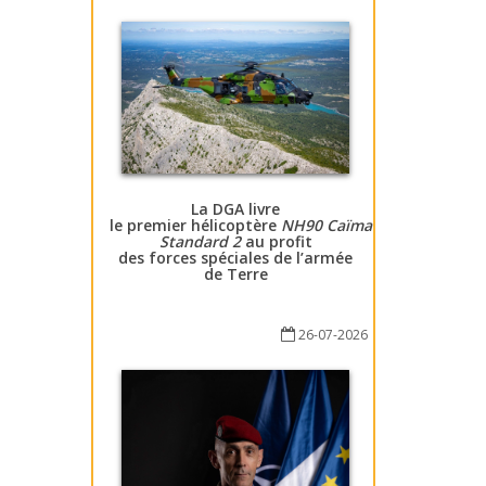
La DGA livre
le premier hélicoptère
NH90 Caïman
Standard 2
au profit
des forces spéciales de l’armée
de Terre
26-07-2026