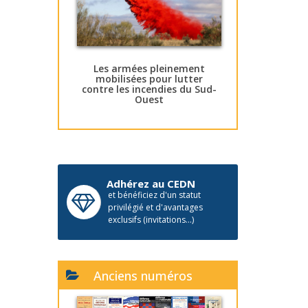
Les armées pleinement
mobilisées pour lutter
contre les incendies du Sud-
Ouest
Adhérez au CEDN
et bénéficiez d'un statut
privilégié et d'avantages
exclusifs (invitations...)
Anciens numéros