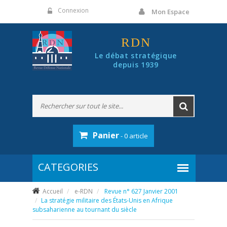
Panneau de gestion des cookies
Connexion
Mon Espace
RDN
Le débat stratégique
depuis 1939
Panier
- 0 article
Accueil
e-RDN
Revue n° 627 Janvier 2001
La stratégie militaire des États-Unis en Afrique
subsaharienne au tournant du siècle