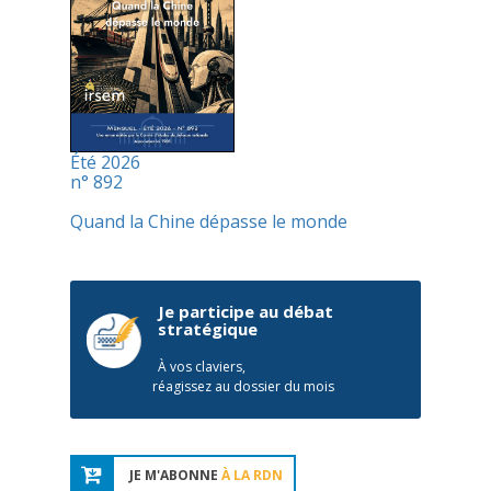
Été 2026
n° 892
Quand la Chine dépasse le monde
Je participe au débat
stratégique
À vos claviers,
réagissez au dossier du mois
JE M'ABONNE
À LA RDN