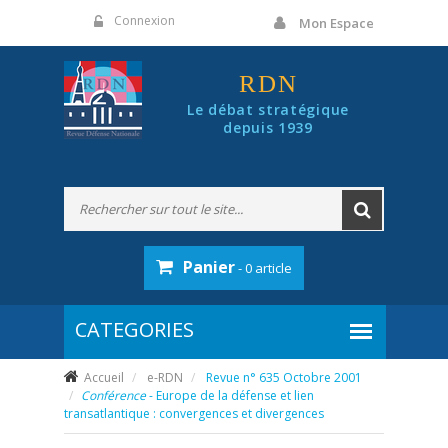
Panneau de gestion des cookies
Connexion
Mon Espace
RDN
Le débat stratégique
depuis 1939
Panier
- 0 article
Accueil
e-RDN
Revue n° 635 Octobre 2001
Conférence
- Europe de la défense et lien
transatlantique : convergences et divergences