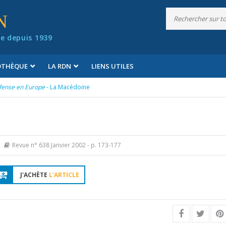
N
e depuis 1939
IOTHÈQUE
LA RDN
LIENS UTILES
fense en Europe
- La Macédoine
Revue n° 638 Janvier 2002
- p. 173-177
J'ACHÈTE
L'ARTICLE