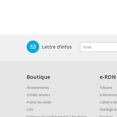
Lettre d'infos
Boutique
e
-RDN
Abonnements
Tribune
Crédits articles
e-Recensi
Points de vente
Cahiers de
CGV
Florilège h
Politique de confidentialité / Mentions
Repères