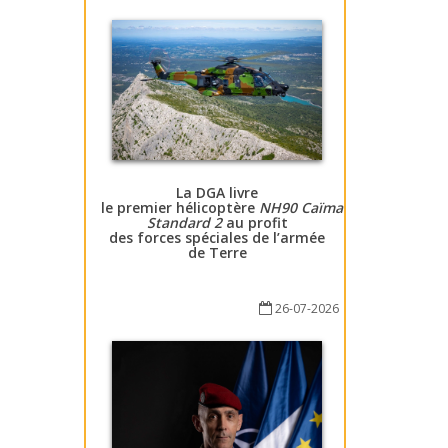
La DGA livre
le premier hélicoptère
NH90 Caïman
Standard 2
au profit
des forces spéciales de l’armée
de Terre
26-07-2026