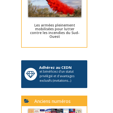
Les armées pleinement
mobilisées pour lutter
contre les incendies du Sud-
Ouest
Adhérez au CEDN
et bénéficiez d'un statut
privilégié et d'avantages
exclusifs (invitations...)
Anciens numéros