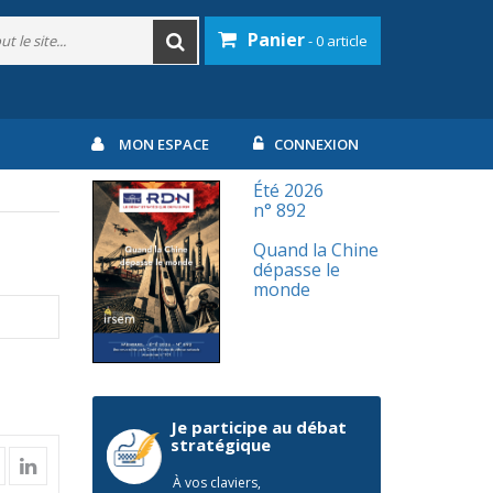
Panier
- 0 article
MON ESPACE
CONNEXION
Été 2026
n° 892
Quand la Chine
dépasse le
monde
Je participe au débat
stratégique
À vos claviers,