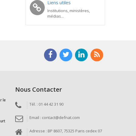
Liens utiles
Institutions, ministères,
médias...
Nous Contacter
r le
Tél. : 01 44 42 31 90
Email : contact@defnat.com
ourt
Adresse : BP 8607, 75325 Paris cedex 07