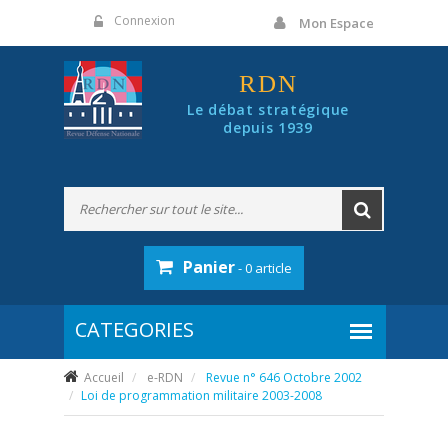
Panneau de gestion des cookies
Connexion
Mon Espace
RDN
Le débat stratégique
depuis 1939
Panier
- 0 article
Accueil
e-RDN
Revue n° 646 Octobre 2002
Loi de programmation militaire 2003-2008