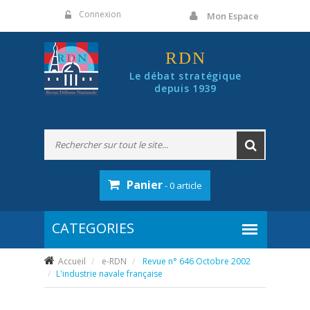
Panneau de gestion des cookies
Connexion
Mon Espace
RDN
Le débat stratégique
depuis 1939
Panier
- 0 article
Accueil
e-RDN
Revue n° 646 Octobre 2002
L'industrie navale française