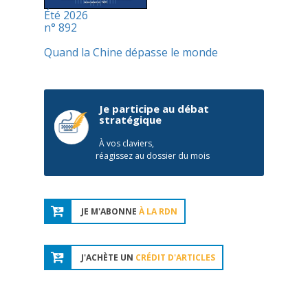
Été 2026
n° 892
Quand la Chine dépasse le monde
Je participe au débat
stratégique
À vos claviers,
réagissez au dossier du mois
JE M'ABONNE
À LA RDN
J'ACHÈTE UN
CRÉDIT D'ARTICLES