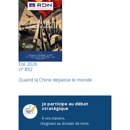
Été 2026
n° 892
Quand la Chine dépasse le monde
Je participe au débat
stratégique
À vos claviers,
réagissez au dossier du mois