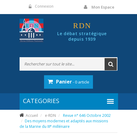
Panneau de gestion des cookies
Connexion
Mon Espace
RDN
Le débat stratégique
depuis 1939
Panier
- 0 article
Accueil
e-RDN
Revue n° 646 Octobre 2002
Des moyens modernes et adaptés aux missions
e
de la Marine du III
millénaire