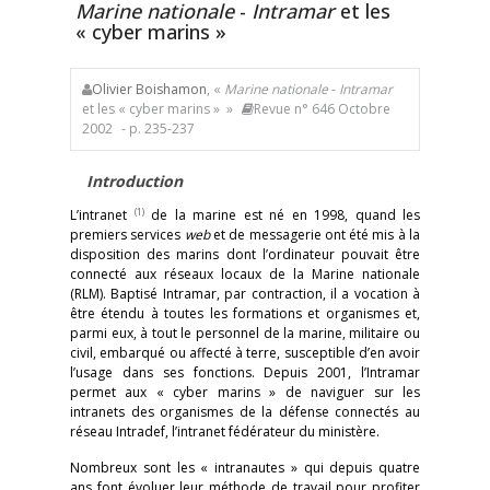
Marine nationale
-
Intramar
et les
« cyber marins »
Olivier Boishamon
, «
Marine nationale
-
Intramar
et les « cyber marins » »
Revue n° 646 Octobre
2002
- p. 235-237
Introduction
(1)
L’intranet
de la marine est né en 1998, quand les
premiers services
web
et de messagerie ont été mis à la
disposition des marins dont l’ordinateur pouvait être
connecté aux réseaux locaux de la Marine nationale
(RLM). Baptisé Intramar, par contraction, il a vocation à
être étendu à toutes les formations et organismes et,
parmi eux, à tout le personnel de la marine, militaire ou
civil, embarqué ou affecté à terre, susceptible d’en avoir
l’usage dans ses fonctions. Depuis 2001, l’Intramar
permet aux « cyber marins » de naviguer sur les
intranets des organismes de la défense connectés au
réseau Intradef, l’intranet fédérateur du ministère.
Nombreux sont les « intranautes » qui depuis quatre
ans font évoluer leur méthode de travail pour profiter