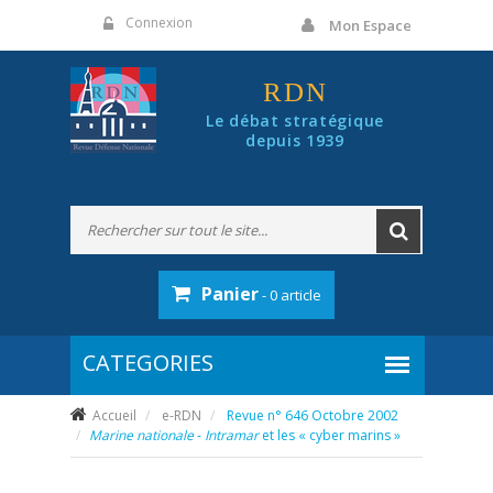
Panneau de gestion des cookies
Connexion
Mon Espace
RDN
Le débat stratégique
depuis 1939
Panier
- 0 article
Accueil
e-RDN
Revue n° 646 Octobre 2002
Marine nationale
-
Intramar
et les « cyber marins »