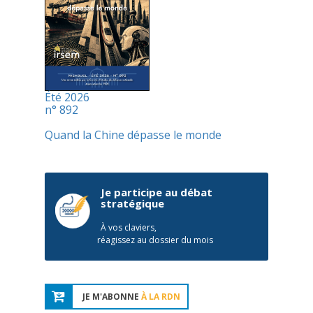
Été 2026
n° 892
Quand la Chine dépasse le monde
Je participe au débat
stratégique
À vos claviers,
réagissez au dossier du mois
JE M'ABONNE
À LA RDN