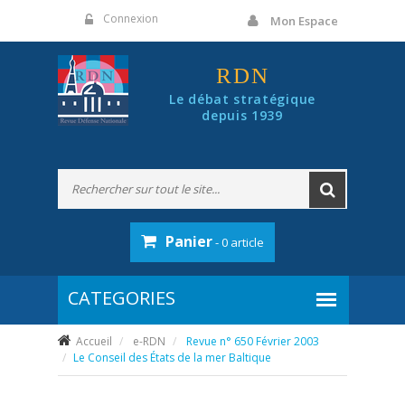
Panneau de gestion des cookies
Connexion
Mon Espace
RDN
Le débat stratégique
depuis 1939
Panier
- 0 article
Accueil
e-RDN
Revue n° 650 Février 2003
Le Conseil des États de la mer Baltique