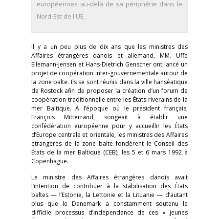
européennes au-delà de sa périphérie dans le
Nord-Est de l'UE.
Il y a un peu plus de dix ans que les ministres des
Affaires étrangères danois et allemand, MM. Uffe
Ellemann-Jensen et Hans-Dietrich Genscher ont lancé un
projet de coopération inter-gouvernementale autour de
la zone balte. Ils se sont réunis dans la ville hanséatique
de Rostock afin de proposer la création d’un forum de
coopération traditionnelle entre les États riverains de la
mer Baltique. À l’époque où le président français,
François Mitterrand, songeait à établir une
confédération européenne pour y accueillir les États
d’Europe centrale et orientale, les ministres des Affaires
étrangères de la zone balte fondèrent le Conseil des
États de la mer Baltique (CEB), les 5 et 6 mars 1992 à
Copenhague.
Le ministre des Affaires étrangères danois avait
l’intention de contribuer à la stabilisation des États
baltes — l’Estonie, la Lettonie et la Lituanie — d’autant
plus que le Danemark a constamment soutenu le
difficile processus d’indépendance de ces « jeunes