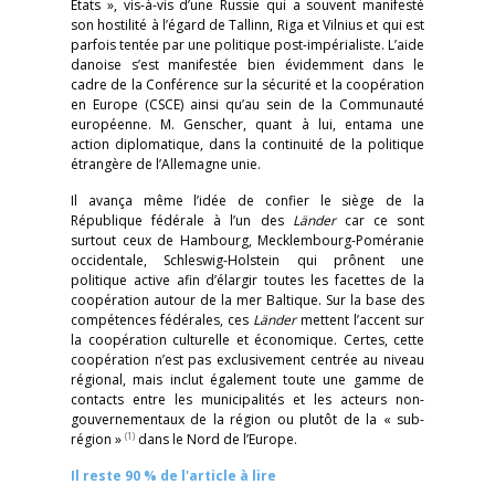
États », vis-à-vis d’une Russie qui a souvent manifesté
son hostilité à l’égard de Tallinn, Riga et Vilnius et qui est
parfois tentée par une politique post-impérialiste. L’aide
danoise s’est manifestée bien évidemment dans le
cadre de la Conférence sur la sécurité et la coopération
en Europe (CSCE) ainsi qu’au sein de la Communauté
européenne. M. Genscher, quant à lui, entama une
action diplomatique, dans la continuité de la politique
étrangère de l’Allemagne unie.
Il avança même l’idée de confier le siège de la
République fédérale à l’un des
Länder
car ce sont
surtout ceux de Hambourg, Mecklembourg-Poméranie
occidentale, Schleswig-Holstein qui prônent une
politique active afin d’élargir toutes les facettes de la
coopération autour de la mer Baltique. Sur la base des
compétences fédérales, ces
Länder
mettent l’accent sur
la coopération culturelle et économique. Certes, cette
coopération n’est pas exclusivement centrée au niveau
régional, mais inclut également toute une gamme de
contacts entre les municipalités et les acteurs non-
gouvernementaux de la région ou plutôt de la « sub-
(1)
région »
dans le Nord de l’Europe.
Il reste 90 % de l'article à lire