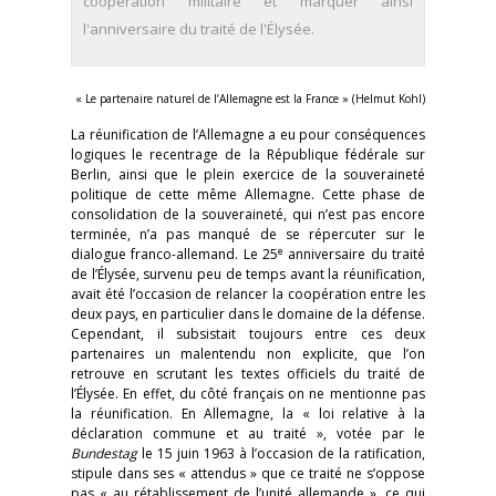
coopération militaire et marquer ainsi
l'anniversaire du traité de l'Élysée.
« Le partenaire naturel de l’Allemagne est la France » (Helmut Kohl)
La réunification de l’Allemagne a eu pour conséquences
logiques le recentrage de la République fédérale sur
Berlin, ainsi que le plein exercice de la souveraineté
politique de cette même Allemagne. Cette phase de
consolidation de la souveraineté, qui n’est pas encore
terminée, n’a pas manqué de se répercuter sur le
e
dialogue franco-allemand. Le 25
anniversaire du traité
de l’Élysée, survenu peu de temps avant la réunification,
avait été l’occasion de relancer la coopération entre les
deux pays, en particulier dans le domaine de la défense.
Cependant, il subsistait toujours entre ces deux
partenaires un malentendu non explicite, que l’on
retrouve en scrutant les textes officiels du traité de
l’Élysée. En effet, du côté français on ne mentionne pas
la réunification. En Allemagne, la « loi relative à la
déclaration commune et au traité », votée par le
Bundestag
le 15 juin 1963 à l’occasion de la ratification,
stipule dans ses « attendus » que ce traité ne s’oppose
pas « au rétablissement de l’unité allemande », ce qui