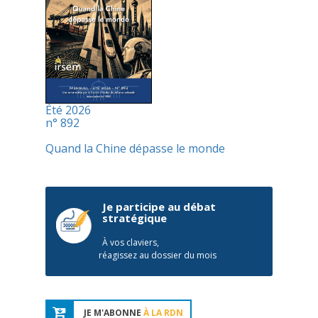
Été 2026
n° 892
Quand la Chine dépasse le monde
Je participe au débat
stratégique
À vos claviers,
réagissez au dossier du mois
JE M'ABONNE
À LA RDN