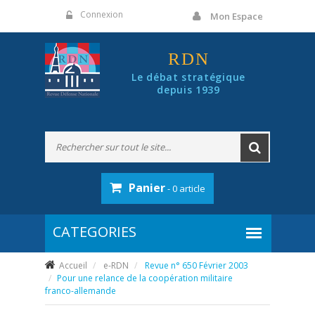
Panneau de gestion des cookies
Connexion
Mon Espace
RDN
Le débat stratégique
depuis 1939
Panier
- 0 article
Accueil
e-RDN
Revue n° 650 Février 2003
Pour une relance de la coopération militaire
franco-allemande