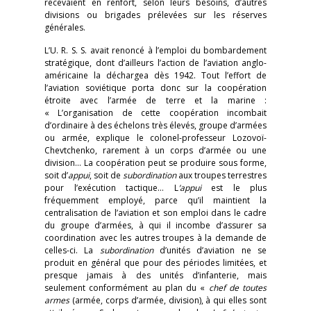
recevaient en renfort, selon leurs besoins, d’autres
divisions ou brigades prélevées sur les réserves
générales.
L’U. R. S. S. avait renoncé à l’emploi du bombardement
stratégique, dont d’ailleurs l’action de l’aviation anglo-
américaine la déchargea dès 1942. Tout l’effort de
l’aviation soviétique porta donc sur la coopération
étroite avec l’armée de terre et la marine :
« L’organisation de cette coopération incombait
d’ordinaire à des échelons très élevés, groupe d’armées
ou armée, explique le colonel-professeur Lozovoï-
Chevtchenko, rarement à un corps d’armée ou une
division… La coopération peut se produire sous forme,
soit d’
appui
, soit de
subordination
aux troupes terrestres
pour l’exécution tactique… L
’appui
est le plus
fréquemment employé, parce qu’il maintient la
centralisation de l’aviation et son emploi dans le cadre
du groupe d’armées, à qui il incombe d’assurer sa
coordination avec les autres troupes à la demande de
celles-ci. La
subordination
d’unités d’aviation ne se
produit en général que pour des périodes limitées, et
presque jamais à des unités d’infanterie, mais
seulement conformément au plan du «
chef de toutes
armes
(armée, corps d’armée, division), à qui elles sont