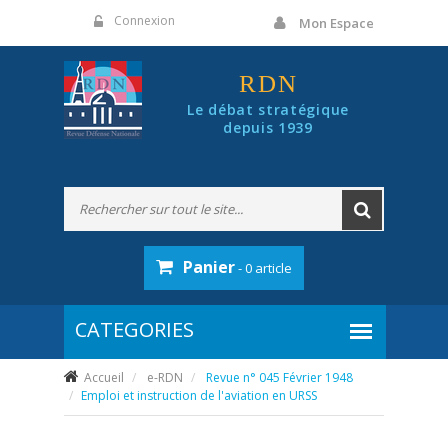
Panneau de gestion des cookies
Connexion
Mon Espace
RDN
Le débat stratégique
depuis 1939
Panier
- 0 article
Accueil
e-RDN
Revue n° 045 Février 1948
Emploi et instruction de l'aviation en URSS