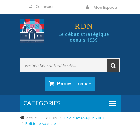
Panneau de gestion des cookies
Connexion
Mon Espace
RDN
Le débat stratégique
depuis 1939
Panier
- 0 article
Accueil
e-RDN
Revue n° 654 Juin 2003
Politique spatiale