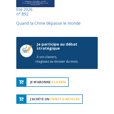
Été 2026
n° 892
Quand la Chine dépasse le monde
Je participe au débat
stratégique
À vos claviers,
réagissez au dossier du mois
JE M'ABONNE
À LA RDN
J'ACHÈTE UN
CRÉDIT D'ARTICLES